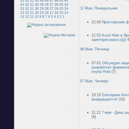
53
52
51
50
49
48
47
46
45
44
43
42
41
40
39
38
37
36
35
34
11 Мая, Понедельник
33
32
31
30
29
28
27
26
25
24
23
22
21
20
19
18
17
16
15
14
13
12
11
10
9
8
7
6
5
4
3
2
1
22:04
Ярославские фо
21:53
Клуб Hole в Яр
заинтересовалсо)))) 
08 Мая, Пятница
07:01
Обсуждая наци
разработал фирменн
клуба Hole
(7)
07 Мая, Четверг
18:16
Екатерина Анто
возвращается!
(16)
11:12
7 мая - День р
(4)