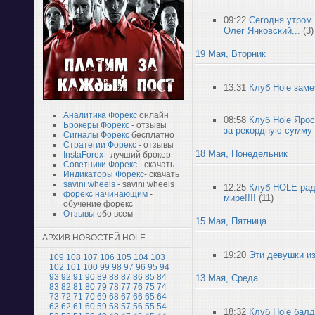
09:22
Сегодня утром 
Олег Янковский...
(3)
19 Мая, Вторник
13:31
Клуб Hole заме
Аналитика Форекс
онлайн
08:58
Клуб Hole Ярос
Брокеры Форекс
- отзывы
за рекордную сумму
Сигналы Форекс
бесплатно
Стратегии Форекс
- отзывы
18 Мая, Понедельник
InstaForex
- лучший брокер
Советники Форекс
- скачать
Индикаторы Форекс
- скачать
savini wheels
- savini wheels
12:25
Клуб HOLE рад 
форекс начинающим
-
мире!!!!
(11)
обучение форекс
Отзывы
обо всем
15 Мая, Пятница
АРХИВ НОВОСТЕЙ HOLE
19:20
Эти девушки из
109
108
107
106
105
104
103
102
101
100
99
98
97
96
95
94
93
92
91
90
89
88
87
86
85
84
13 Мая, Среда
83
82
81
80
79
78
77
76
75
74
73
72
71
70
69
68
67
66
65
64
63
62
61
60
59
58
57
56
55
54
18:32
Клуб Hole балд