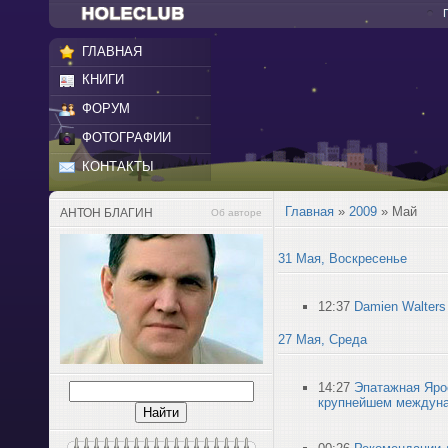
ГЛАВНАЯ
КНИГИ
ФОРУМ
ФОТОГРАФИИ
КОНТАКТЫ
Главная
»
2009
»
Май
АНТОН БЛАГИН
Об авторе
31 Мая, Воскресенье
12:37
Damien Walters
27 Мая, Среда
14:27
Эпатажная Ярос
крупнейшем междуна