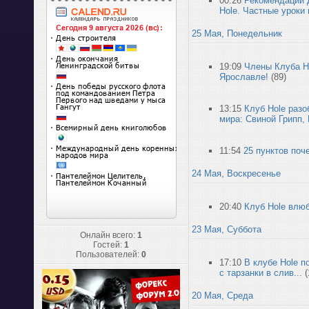
00:26
Рекомендации 
Hole. Частные уроки
25 Мая, Понедельник
19:09
Члены Клуба H
Ярославле!
(89)
13:15
Клуб Hole раз
мира: Свиной Грипп,
11:54
25 пунктов поч
24 Мая, Воскресенье
20:40
Клуб Hole влю
23 Мая, Суббота
Онлайн всего:
1
Гостей:
1
Пользователей:
0
17:10
В клубе Hole п
с тарзанки в слив...
(
20 Мая, Среда