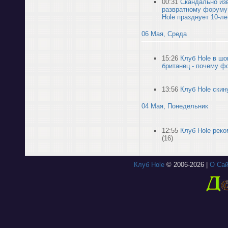
00:31
Скандально из
развратному форуму
Hole празднует 10-ле
06 Мая, Среда
15:26
Клуб Hole в шо
британец - почему 
13:56
Клуб Hole скин
04 Мая, Понедельник
12:55
Клуб Hole рек
(16)
Клуб Hole
© 2006-2026 |
О Сай