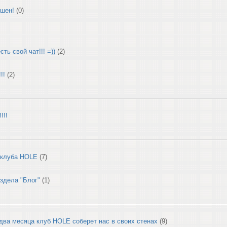
ршен!
(0)
сть свой чат!!! =))
(2)
!!
(2)
!!!
 клуба HOLE
(7)
здела "Блог"
(1)
два месяца клуб HOLE соберет нас в своих стенах
(9)