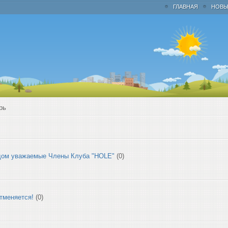
ГЛАВНАЯ
НОВЫ
рь
дом уважаемые Члены Клуба "HOLE"
(0)
тменяется!
(0)