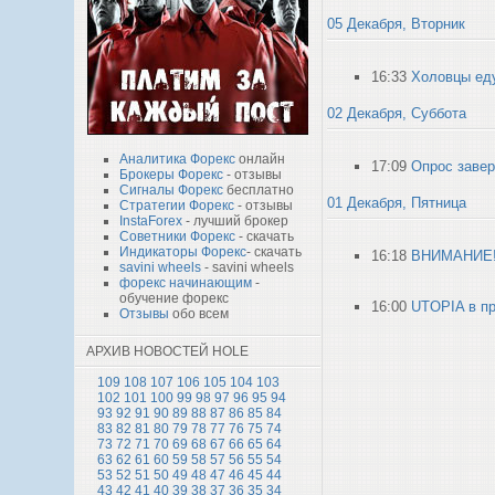
05 Декабря, Вторник
16:33
Холовцы ед
02 Декабря, Суббота
Аналитика Форекс
онлайн
17:09
Опрос заве
Брокеры Форекс
- отзывы
Сигналы Форекс
бесплатно
01 Декабря, Пятница
Стратегии Форекс
- отзывы
InstaForex
- лучший брокер
Советники Форекс
- скачать
Индикаторы Форекс
- скачать
16:18
ВНИМАНИЕ! 
savini wheels
- savini wheels
форекс начинающим
-
обучение форекс
16:00
UTOPIA в пр
Отзывы
обо всем
АРХИВ НОВОСТЕЙ HOLE
109
108
107
106
105
104
103
102
101
100
99
98
97
96
95
94
93
92
91
90
89
88
87
86
85
84
83
82
81
80
79
78
77
76
75
74
73
72
71
70
69
68
67
66
65
64
63
62
61
60
59
58
57
56
55
54
53
52
51
50
49
48
47
46
45
44
43
42
41
40
39
38
37
36
35
34