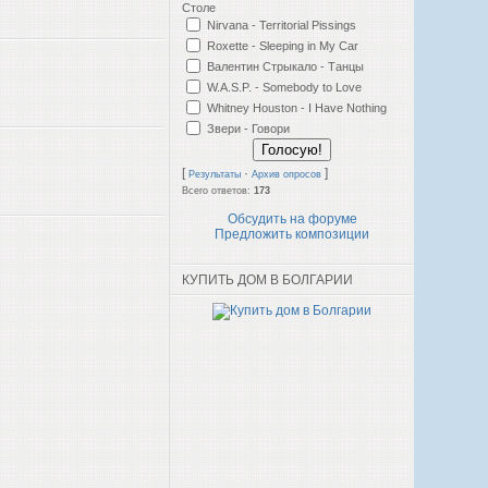
Столе
Nirvana - Territorial Pissings
Roxette - Sleeping in My Car
Валентин Стрыкало - Танцы
W.A.S.P. - Somebody to Love
Whitney Houston - I Have Nothing
Звери - Говори
[
·
]
Результаты
Архив опросов
Всего ответов:
173
Обсудить на форуме
Предложить композиции
КУПИТЬ ДОМ В БОЛГАРИИ