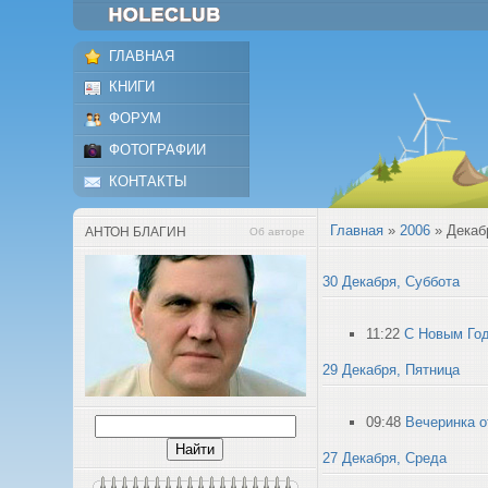
ГЛАВНАЯ
КНИГИ
ФОРУМ
ФОТОГРАФИИ
КОНТАКТЫ
Главная
»
2006
»
Декаб
АНТОН БЛАГИН
Об авторе
30 Декабря, Суббота
11:22
С Новым Го
29 Декабря, Пятница
09:48
Вечеринка о
27 Декабря, Среда