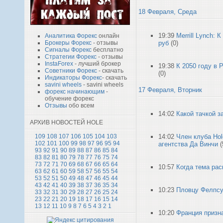
18 Февраля, Среда
19:39
Merrill Lynch: 
Аналитика Форекс
онлайн
руб
(0)
Брокеры Форекс
- отзывы
Сигналы Форекс
бесплатно
Стратегии Форекс
- отзывы
InstaForex
- лучший брокер
19:38
К 2050 году в 
Советники Форекс
- скачать
(0)
Индикаторы Форекс
- скачать
savini wheels
- savini wheels
17 Февраля, Вторник
форекс начинающим
-
обучение форекс
Отзывы
обо всем
14:02
Какой тачкой з
АРХИВ НОВОСТЕЙ HOLE
14:02
Член клуба Hol
109
108
107
106
105
104
103
102
101
100
99
98
97
96
95
94
агентства Да Винчи
(
93
92
91
90
89
88
87
86
85
84
83
82
81
80
79
78
77
76
75
74
73
72
71
70
69
68
67
66
65
64
10:57
Когда тема рас
63
62
61
60
59
58
57
56
55
54
53
52
51
50
49
48
47
46
45
44
43
42
41
40
39
38
37
36
35
34
10:23
Пловцу Фелпсу
33
32
31
30
29
28
27
26
25
24
23
22
21
20
19
18
17
16
15
14
13
12
11
10
9
8
7
6
5
4
3
2
1
10:20
Франция призна