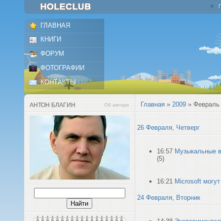
ГЛАВНАЯ
КНИГИ
ФОРУМ
ФОТОГРАФИИ
КОНТАКТЫ
Главная
»
2009
»
Февраль
АНТОН БЛАГИН
Об авторе
26 Февраля, Четверг
16:57
Музыкальные в
(5)
16:21
Microsoft могут
24 Февраля, Вторник