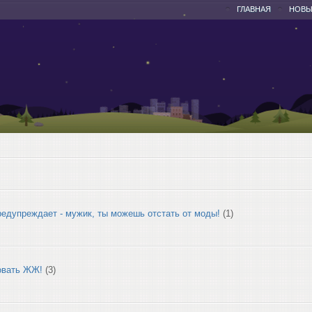
ГЛАВНАЯ
НОВЫ
редупреждает - мужик, ты можешь отстать от моды!
(1)
овать ЖЖ!
(3)