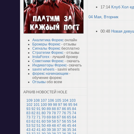
17:14
Клуб Хол ед
04 Мая, Вторник
00:48
Новая девуш
Аналитика Форекс
онлайн
Брокеры Форекс
- отзывы
Сигналы Форекс
бесплатно
Стратегии Форекс
- отзывы
InstaForex
- лучший брокер
Советники Форекс
- скачать
Индикаторы Форекс
- скачать
savini wheels
- savini wheels
форекс начинающим
-
обучение форекс
Отзывы
обо всем
АРХИВ НОВОСТЕЙ HOLE
109
108
107
106
105
104
103
102
101
100
99
98
97
96
95
94
93
92
91
90
89
88
87
86
85
84
83
82
81
80
79
78
77
76
75
74
73
72
71
70
69
68
67
66
65
64
63
62
61
60
59
58
57
56
55
54
53
52
51
50
49
48
47
46
45
44
43
42
41
40
39
38
37
36
35
34