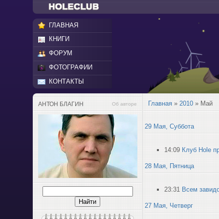
ГЛАВНАЯ
КНИГИ
ФОРУМ
ФОТОГРАФИИ
КОНТАКТЫ
Главная
»
2010
»
Май
АНТОН БЛАГИН
Об авторе
29 Мая, Суббота
14:09
Клуб Hole п
28 Мая, Пятница
23:31
Всем завид
27 Мая, Четверг