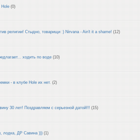
 Hole
(0)
ив религии! Стыдно, товарищи :) Nirvana - Ain't it a shame!
(12)
редлагает... ходить по воде
(10)
мки - в клубе Hole их нет.
(2)
ину 30 лет! Поздравляем с серьезной датой!!!
(15)
, лодка, ДР Савина )))
(1)