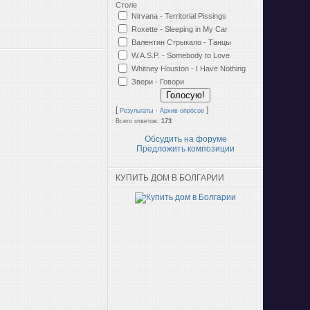
Столе
Nirvana - Territorial Pissings
Roxette - Sleeping in My Car
Валентин Стрыкало - Танцы
W.A.S.P. - Somebody to Love
Whitney Houston - I Have Nothing
Звери - Говори
[
·
]
Результаты
Архив опросов
Всего ответов:
173
Обсудить на форуме
Предложить композиции
КУПИТЬ ДОМ В БОЛГАРИИ