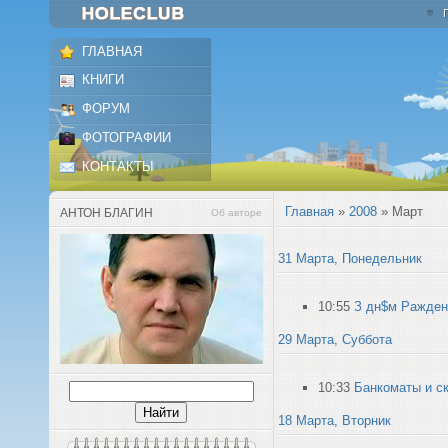
ГЛАВНАЯ
КНИГИ
ФОРУМ
ФОТОГРАФИИ
КОНТАКТЫ
Главная
»
2008
»
Март
АНТОН БЛАГИН
Об авторе
31 Марта, Понедельник
10:55
З дн$м Ражден
29 Марта, Суббота
10:33
Банкоматы и с
18 Марта, Вторник