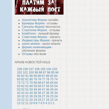
Аналитика Форекс
онлайн
Брокеры Форекс
- отзывы
Сигналы Форекс
бесплатно
Стратегии Форекс
- отзывы
InstaForex
- лучший брокер
Советники Форекс
- скачать
Индикаторы Форекс
- скачать
savini wheels
- savini wheels
форекс начинающим
-
обучение форекс
Отзывы
обо всем
АРХИВ НОВОСТЕЙ HOLE
109
108
107
106
105
104
103
102
101
100
99
98
97
96
95
94
93
92
91
90
89
88
87
86
85
84
83
82
81
80
79
78
77
76
75
74
73
72
71
70
69
68
67
66
65
64
63
62
61
60
59
58
57
56
55
54
53
52
51
50
49
48
47
46
45
44
43
42
41
40
39
38
37
36
35
34
33
32
31
30
29
28
27
26
25
24
23
22
21
20
19
18
17
16
15
14
13
12
11
10
9
8
7
6
5
4
3
2
1