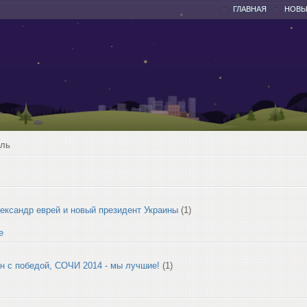
ГЛАВНАЯ
НОВЫ
аль
ександр еврей и новый президент Украины
(1)
е
н с победой, СОЧИ 2014 - мы лучшие!
(1)