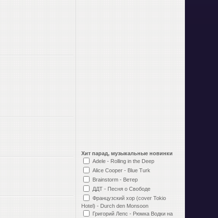
Хит парад, музыкальные новинки
Adele - Rolling in the Deep
Alice Cooper - Blue Turk
Brainstorm - Ветер
ДДТ - Песня о Свободе
Французский хор (cover Tokio
Hotel) - Durch den Monsoon
Григорий Лепс - Рюмка Водки на