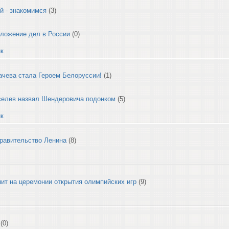
й - знакомимся
(3)
ложение дел в России
(0)
ик
чева стала Героем Белоруссии!
(1)
селев назвал Шендеровича подонком
(5)
ик
равительство Ленина
(8)
ит на церемонии открытия олимпийских игр
(9)
(0)