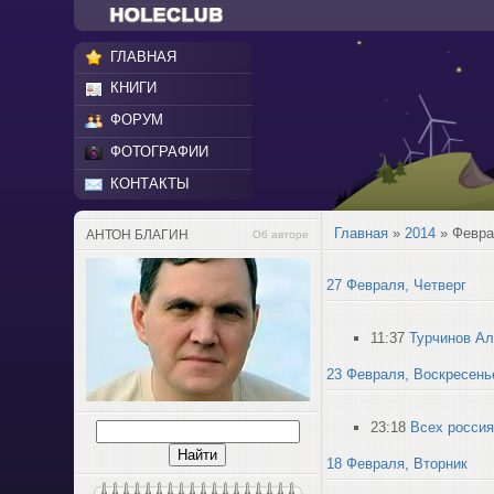
ГЛАВНАЯ
КНИГИ
ФОРУМ
ФОТОГРАФИИ
КОНТАКТЫ
Главная
»
2014
»
Февр
АНТОН БЛАГИН
Об авторе
27 Февраля, Четверг
11:37
Турчинов Ал
23 Февраля, Воскресень
23:18
Всех россия
18 Февраля, Вторник