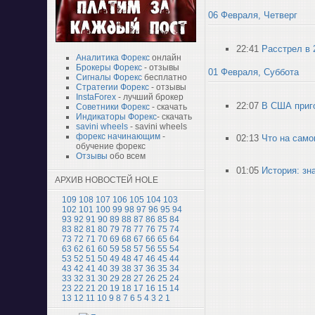
06 Февраля, Четверг
22:41
Расстрел в 
Аналитика Форекс
онлайн
Брокеры Форекс
- отзывы
01 Февраля, Суббота
Сигналы Форекс
бесплатно
Стратегии Форекс
- отзывы
InstaForex
- лучший брокер
22:07
В США приго
Советники Форекс
- скачать
Индикаторы Форекс
- скачать
savini wheels
- savini wheels
форекс начинающим
-
02:13
Что на само
обучение форекс
Отзывы
обо всем
01:05
История: зн
АРХИВ НОВОСТЕЙ HOLE
109
108
107
106
105
104
103
102
101
100
99
98
97
96
95
94
93
92
91
90
89
88
87
86
85
84
83
82
81
80
79
78
77
76
75
74
73
72
71
70
69
68
67
66
65
64
63
62
61
60
59
58
57
56
55
54
53
52
51
50
49
48
47
46
45
44
43
42
41
40
39
38
37
36
35
34
33
32
31
30
29
28
27
26
25
24
23
22
21
20
19
18
17
16
15
14
13
12
11
10
9
8
7
6
5
4
3
2
1