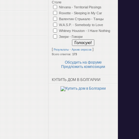
Столе
Nirvana - Territorial Pissings
Roxette - Sleeping in My Car
Валентин Стрыкало - Танцы
W.A.S.P. - Somebody to Love
Whitney Houston - I Have Nothing
Звери - Говори
[
·
]
Результаты
Архив опросов
Всего ответов:
173
Обсудить на форуме
Предложить композиции
КУПИТЬ ДОМ В БОЛГАРИИ