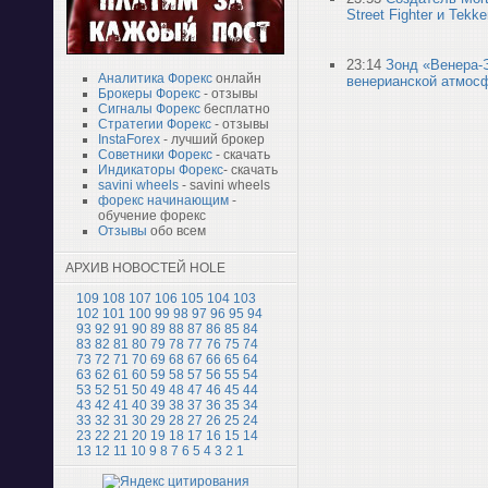
Street Fighter и Tekk
23:14
Зонд «Венера-
Аналитика Форекс
онлайн
венерианской атмос
Брокеры Форекс
- отзывы
Сигналы Форекс
бесплатно
Стратегии Форекс
- отзывы
InstaForex
- лучший брокер
Советники Форекс
- скачать
Индикаторы Форекс
- скачать
savini wheels
- savini wheels
форекс начинающим
-
обучение форекс
Отзывы
обо всем
АРХИВ НОВОСТЕЙ HOLE
109
108
107
106
105
104
103
102
101
100
99
98
97
96
95
94
93
92
91
90
89
88
87
86
85
84
83
82
81
80
79
78
77
76
75
74
73
72
71
70
69
68
67
66
65
64
63
62
61
60
59
58
57
56
55
54
53
52
51
50
49
48
47
46
45
44
43
42
41
40
39
38
37
36
35
34
33
32
31
30
29
28
27
26
25
24
23
22
21
20
19
18
17
16
15
14
13
12
11
10
9
8
7
6
5
4
3
2
1