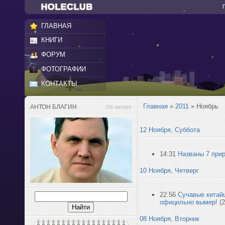
ГЛАВНАЯ
КНИГИ
ФОРУМ
ФОТОГРАФИИ
КОНТАКТЫ
Главная
»
2011
»
Ноябрь
АНТОН БЛАГИН
Об авторе
12 Ноября, Суббота
14:31
Названы 7 при
10 Ноября, Четверг
22:56
Сучавые китай
официльно вымер!
(2
08 Ноября, Вторник