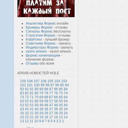
Аналитика Форекс
онлайн
Брокеры Форекс
- отзывы
Сигналы Форекс
бесплатно
Стратегии Форекс
- отзывы
InstaForex
- лучший брокер
Советники Форекс
- скачать
Индикаторы Форекс
- скачать
savini wheels
- savini wheels
форекс начинающим
-
обучение форекс
Отзывы
обо всем
АРХИВ НОВОСТЕЙ HOLE
109
108
107
106
105
104
103
102
101
100
99
98
97
96
95
94
93
92
91
90
89
88
87
86
85
84
83
82
81
80
79
78
77
76
75
74
73
72
71
70
69
68
67
66
65
64
63
62
61
60
59
58
57
56
55
54
53
52
51
50
49
48
47
46
45
44
43
42
41
40
39
38
37
36
35
34
33
32
31
30
29
28
27
26
25
24
23
22
21
20
19
18
17
16
15
14
13
12
11
10
9
8
7
6
5
4
3
2
1