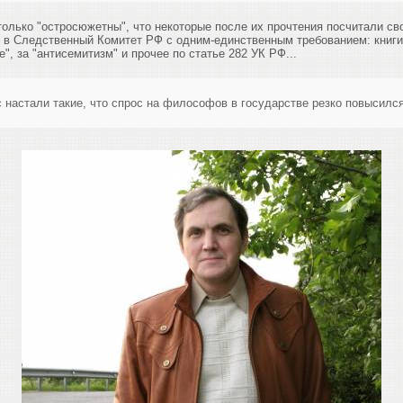
столько "остросюжетны", что некоторые после их прочтения посчитали с
, в Следственный Комитет РФ с одним-единственным требованием: книги 
е", за "антисемитизм" и прочее по статье 282 УК РФ...
 настали такие, что спрос на философов в государстве резко повысилс