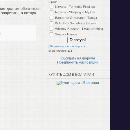
Столе
Nirvana - Territorial Pissings
воим долгом обратиться
Roxette - Sleeping in My Car
запретить, а автора
Валентин Стрыкало - Танцы
W.A.S.P. - Somebody to Love
Whitney Houston - I Have Nothing
я
Звери - Говори
[
·
]
Результаты
Архив опросов
Всего ответов:
173
Обсудить на форуме
Предложить композиции
КУПИТЬ ДОМ В БОЛГАРИИ