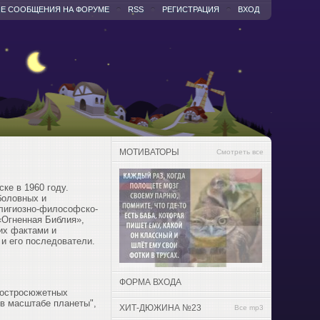
Е СООБЩЕНИЯ НА ФОРУМЕ
RSS
РЕГИСТРАЦИЯ
ВХОД
МОТИВАТОРЫ
Смотреть все
ке в 1960 году.
боловных и
елигиозно-философско-
«Огненная Библия»,
их фактами и
 и его последователи.
ФОРМА ВХОДА
н остросюжетных
 в масштабе планеты",
ХИТ-ДЮЖИНА №23
Все mp3