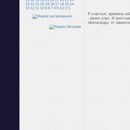
33
32
31
30
29
28
27
26
25
24
23
22
21
20
19
18
17
16
15
14
13
12
11
10
9
8
7
6
5
4
3
2
1
К счастью, времена се
- резко упал. И просты
пропаганды, от замалчи