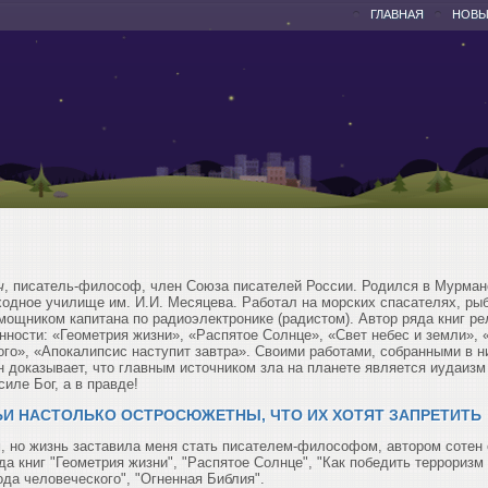
ГЛАВНАЯ
НОВЫ
ч
, писатель-философ, член Союза писателей России. Родился в Мурманс
одное училище им. И.И. Месяцева. Работал на морских спасателях, ры
мощником капитана по радиоэлектронике (радистом). Автор ряда книг р
нности: «Геометрия жизни», «Распятое Солнце», «Свет небес и земли», 
ого», «Апокалипсис наступит завтра». Своими работами, собранными в н
н доказывает, что главным источником зла на планете является иудаизм
силе Бог, а в правде!
ЬИ НАСТОЛЬКО ОСТРОСЮЖЕТНЫ, ЧТО ИХ ХОТЯТ ЗАПРЕТИТЬ
м, но жизнь заставила меня стать писателем-философом, автором соте
да книг "Геометрия жизни", "Распятое Солнце", "Как победить терроризм
ода человеческого", "Огненная Библия".