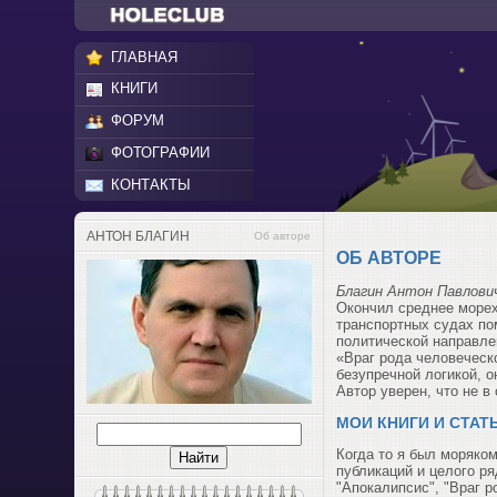
ГЛАВНАЯ
КНИГИ
ФОРУМ
ФОТОГРАФИИ
КОНТАКТЫ
АНТОН БЛАГИН
Об авторе
ОБ АВТОРЕ
Благин Антон Павлови
Окончил среднее морех
транспортных судах по
политической направле
«Враг рода человеческ
безупречной логикой, о
Автор уверен, что не в 
МОИ КНИГИ И СТАТ
Когда то я был моряко
публикаций и целого ря
"Апокалипсис", "Враг р