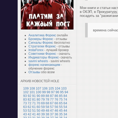
Мои книги и статьи на
в О6ЭП, в Прокуратуру
посадить за "разжигани
времена сейчас
Аналитика Форекс
онлайн
Брокеры Форекс
- отзывы
Сигналы Форекс
бесплатно
Стратегии Форекс
- отзывы
InstaForex
- лучший брокер
Советники Форекс
- скачать
Индикаторы Форекс
- скачать
savini wheels
- savini wheels
форекс начинающим
-
обучение форекс
Отзывы
обо всем
АРХИВ НОВОСТЕЙ HOLE
109
108
107
106
105
104
103
102
101
100
99
98
97
96
95
94
93
92
91
90
89
88
87
86
85
84
83
82
81
80
79
78
77
76
75
74
73
72
71
70
69
68
67
66
65
64
63
62
61
60
59
58
57
56
55
54
53
52
51
50
49
48
47
46
45
44
43
42
41
40
39
38
37
36
35
34