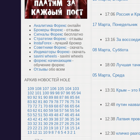
17:06
Россия и Кр
17 Марта, Понедельник
Аналитика Форекс
онлайн
Брокеры Форекс
- отзывы
Сигналы Форекс
бесплатно
Стратегии Форекс
- отзывы
13:16
За воссоеди
InstaForex
- лучший брокер
Советники Форекс
- скачать
08 Марта, Суббота
Индикаторы Форекс
- скачать
savini wheels
- savini wheels
форекс начинающим
-
18:00
Лучшая тачк
обучение форекс
Отзывы
обо всем
05 Марта, Среда
АРХИВ НОВОСТЕЙ HOLE
109
108
107
106
105
104
103
13:31
Крым – это 
102
101
100
99
98
97
96
95
94
93
92
91
90
89
88
87
86
85
84
83
82
81
80
79
78
77
76
75
74
12:48
путин назва
73
72
71
70
69
68
67
66
65
64
63
62
61
60
59
58
57
56
55
54
53
52
51
50
49
48
47
46
45
44
12:38
Латвия пров
43
42
41
40
39
38
37
36
35
34
33
32
31
30
29
28
27
26
25
24
23
22
21
20
19
18
17
16
15
14
13
12
11
10
9
8
7
6
5
4
3
2
1
12:30
кличко разг