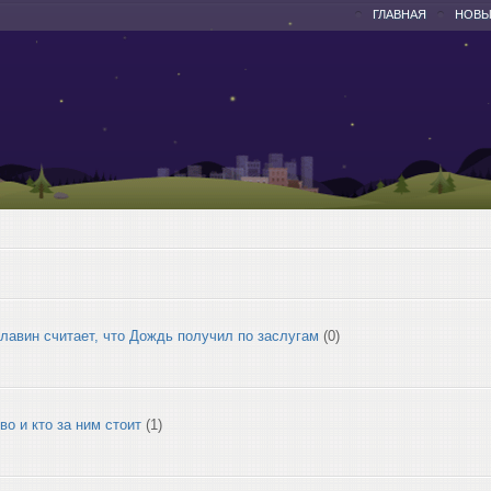
ГЛАВНАЯ
НОВЫ
лавин считает, что Дождь получил по заслугам
(0)
во и кто за ним стоит
(1)