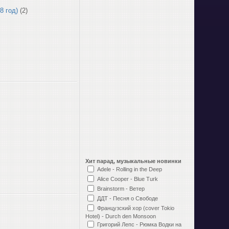
8 год)
(2)
Хит парад, музыкальные новинки
Adele - Rolling in the Deep
Alice Cooper - Blue Turk
Brainstorm - Ветер
ДДТ - Песня о Свободе
Французский хор (cover Tokio
Hotel) - Durch den Monsoon
Григорий Лепс - Рюмка Водки на