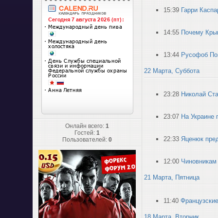
15:39
Гарри Каспа
14:55
Почему Кры
13:44
Русофоб Поз
22 Марта, Суббота
23:28
Николай Ста
23:07
На Украине 
Онлайн всего:
1
Гостей:
1
22:33
Яценюк пре
Пользователей:
0
12:00
Чиновникам 
21 Марта, Пятница
11:40
Французские
18 Марта, Вторник