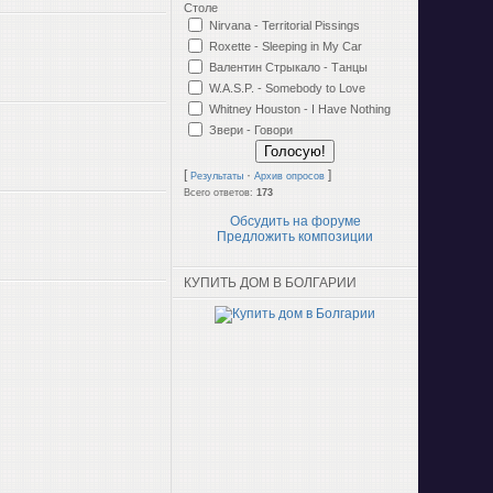
Столе
Nirvana - Territorial Pissings
Roxette - Sleeping in My Car
Валентин Стрыкало - Танцы
W.A.S.P. - Somebody to Love
Whitney Houston - I Have Nothing
Звери - Говори
[
·
]
Результаты
Архив опросов
Всего ответов:
173
Обсудить на форуме
Предложить композиции
КУПИТЬ ДОМ В БОЛГАРИИ