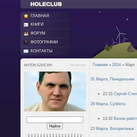
ГЛАВНАЯ
КНИГИ
ФОРУМ
ФОТОГРАФИИ
КОНТАКТЫ
Главная
»
2014
»
Март
АНТОН БЛАГИН
Об авторе
31 Марта, Понедельник
22:15
Сергей Стил
29 Марта, Суббота
13:32
Белое рабст
23 Марта, Воскресенье