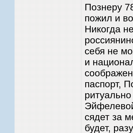
Познеру 78
пожил и в
Никогда не
россиянин
себя не мо
и национа
соображен
паспорт, П
ритуально
Эйфелевой
сядет за м
будет, раз