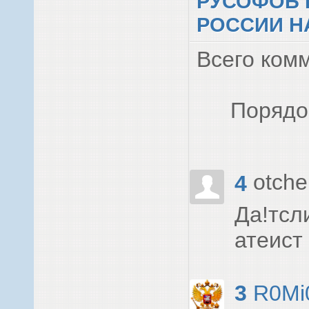
РУСОФОБ 
РОССИИ Н
Всего ком
Порядо
otch
4
Да!тсл
атеист 
3
R0Mi