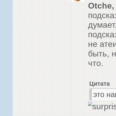
Otche,
подсказ
думает
подска
не ате
быть, 
что.
Цитата
это на