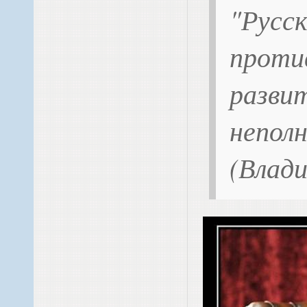
"Русс
проти
развит
непол
(Влад