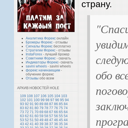
страну.
"Спаси
увидим
Аналитика Форекс
онлайн
Брокеры Форекс
- отзывы
Сигналы Форекс
бесплатно
Стратегии Форекс
- отзывы
следую
InstaForex
- лучший брокер
Советники Форекс
- скачать
Индикаторы Форекс
- скачать
savini wheels
- savini wheels
обо вс
форекс начинающим
-
обучение форекс
Отзывы
обо всем
погов
АРХИВ НОВОСТЕЙ HOLE
109
108
107
106
105
104
103
заклю
102
101
100
99
98
97
96
95
94
93
92
91
90
89
88
87
86
85
84
83
82
81
80
79
78
77
76
75
74
73
72
71
70
69
68
67
66
65
64
прогр
63
62
61
60
59
58
57
56
55
54
53
52
51
50
49
48
47
46
45
44
43
42
41
40
39
38
37
36
35
34