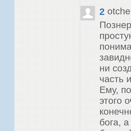
otch
2
Познер
просту
понима
завидн
ни соз
часть и
Ему, п
этого о
конечн
бога, 