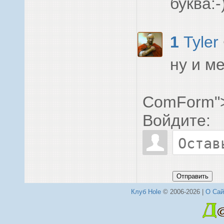
буква:-
1
Tyler
ну и ме
ComForm"
Войдите:
Отправить
Клуб Hole
© 2006-2026 |
О Сай