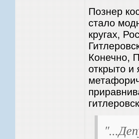
Познер кос
стало мод
кругах, Р
Гитлеровс
Конечно, П
открыто и 
метафорич
приравнив
гитлеровск
"...Д