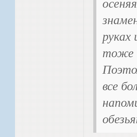
осеня
знаме
руках 
тоже 
Поэтом
все б
напом
обезья