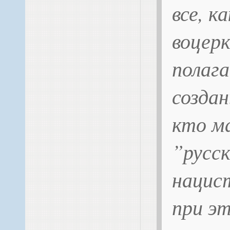
все, к
воцерк
полага
создан
кто м
”русс
нацис
при э