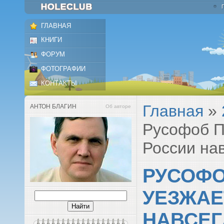
ГЛАВНАЯ
КНИГИ
ФОРУМ
ФОТОГРАФИИ
КОНТАКТЫ
Главная
»
АНТОН БЛАГИН
Об авторе
Русофоб П
России на
РУСОФО
УЕЗЖАЕ
НАВСЕГ