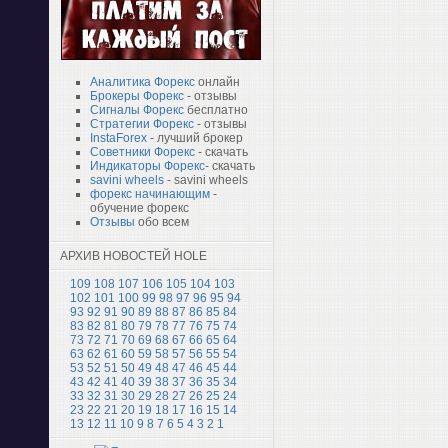
Аналитика Форекс
онлайн
Брокеры Форекс
- отзывы
Сигналы Форекс
бесплатно
Стратегии Форекс
- отзывы
InstaForex
- лучший брокер
Советники Форекс
- скачать
Индикаторы Форекс
- скачать
savini wheels
- savini wheels
форекс начинающим
-
обучение форекс
Отзывы
обо всем
АРХИВ НОВОСТЕЙ HOLE
109
108
107
106
105
104
103
102
101
100
99
98
97
96
95
94
93
92
91
90
89
88
87
86
85
84
83
82
81
80
79
78
77
76
75
74
73
72
71
70
69
68
67
66
65
64
63
62
61
60
59
58
57
56
55
54
53
52
51
50
49
48
47
46
45
44
43
42
41
40
39
38
37
36
35
34
33
32
31
30
29
28
27
26
25
24
23
22
21
20
19
18
17
16
15
14
13
12
11
10
9
8
7
6
5
4
3
2
1