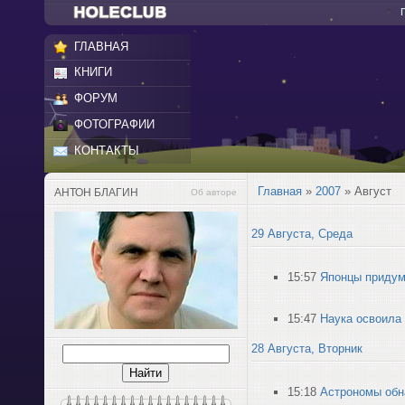
ГЛАВНАЯ
КНИГИ
ФОРУМ
ФОТОГРАФИИ
КОНТАКТЫ
Главная
»
2007
»
Август
АНТОН БЛАГИН
Об авторе
29 Августа, Среда
15:57
Японцы придум
15:47
Наука освоила
28 Августа, Вторник
15:18
Астрономы обн