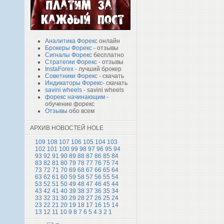
Аналитика Форекс
онлайн
Брокеры Форекс
- отзывы
Сигналы Форекс
бесплатно
Стратегии Форекс
- отзывы
InstaForex
- лучший брокер
Советники Форекс
- скачать
Индикаторы Форекс
- скачать
savini wheels
- savini wheels
форекс начинающим
-
обучение форекс
Отзывы
обо всем
АРХИВ НОВОСТЕЙ HOLE
109
108
107
106
105
104
103
102
101
100
99
98
97
96
95
94
93
92
91
90
89
88
87
86
85
84
83
82
81
80
79
78
77
76
75
74
73
72
71
70
69
68
67
66
65
64
63
62
61
60
59
58
57
56
55
54
53
52
51
50
49
48
47
46
45
44
43
42
41
40
39
38
37
36
35
34
33
32
31
30
29
28
27
26
25
24
23
22
21
20
19
18
17
16
15
14
13
12
11
10
9
8
7
6
5
4
3
2
1