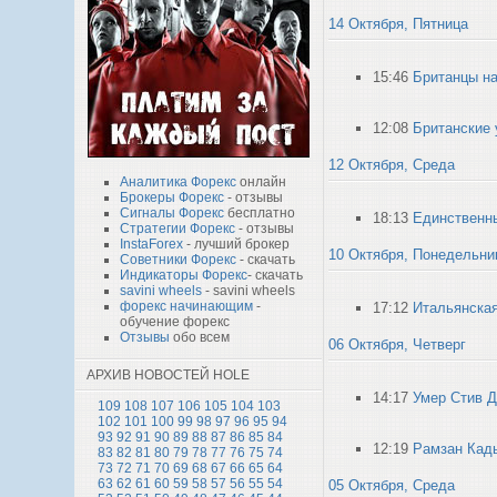
14 Октября, Пятница
15:46
Британцы н
12:08
Британские 
12 Октября, Среда
Аналитика Форекс
онлайн
Брокеры Форекс
- отзывы
Сигналы Форекс
бесплатно
18:13
Единственны
Стратегии Форекс
- отзывы
InstaForex
- лучший брокер
10 Октября, Понедельни
Советники Форекс
- скачать
Индикаторы Форекс
- скачать
savini wheels
- savini wheels
форекс начинающим
-
17:12
Итальянская
обучение форекс
Отзывы
обо всем
06 Октября, Четверг
АРХИВ НОВОСТЕЙ HOLE
14:17
Умер Стив 
109
108
107
106
105
104
103
102
101
100
99
98
97
96
95
94
93
92
91
90
89
88
87
86
85
84
12:19
Рамзан Кады
83
82
81
80
79
78
77
76
75
74
73
72
71
70
69
68
67
66
65
64
63
62
61
60
59
58
57
56
55
54
05 Октября, Среда