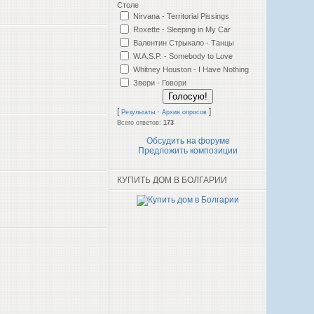
Столе
Nirvana - Territorial Pissings
Roxette - Sleeping in My Car
Валентин Стрыкало - Танцы
W.A.S.P. - Somebody to Love
Whitney Houston - I Have Nothing
Звери - Говори
[
·
]
Результаты
Архив опросов
Всего ответов:
173
Обсудить на форуме
Предложить композиции
КУПИТЬ ДОМ В БОЛГАРИИ