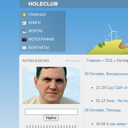
ГЛАВНАЯ
КНИГИ
ФОРУМ
ФОТОГРАФИИ
КОНТАКТЫ
Главная
»
2011
»
Октяб
АНТОН БЛАГИН
Об авторе
30 Октября, Воскресень
21:19
Суд США от
01:13
Ужас. На пл
28 Октября, Пятница
16:04
А как живут