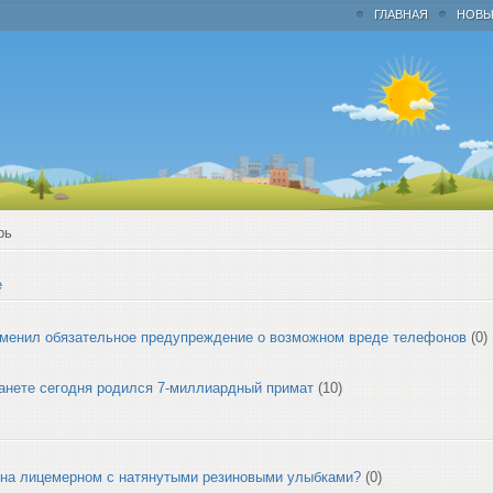
ГЛАВНАЯ
НОВЫ
рь
е
менил обязательное предупреждение о возможном вреде телефонов
(0)
анете сегодня родился 7-миллиардный примат
(10)
 на лицемерном с натянутыми резиновыми улыбками?
(0)