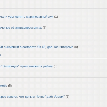
ачали усыновлять маринованный лук
(1)
ученые об антидепрессантах
(7)
й выживший в самолете Як-42, дал 1ое интервью
(0)
к
 "Википедия" приостановила работу
(3)
Джобс
(5)
ров заявил, что деньги Чечне "даёт Аллах"
(5)