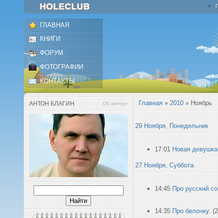
ГЛАВНАЯ
КНИГИ
ФОРУМ
ФОТОГРАФИИ
КОНТАКТЫ
Главная
»
2010
»
Ноябрь
АНТОН БЛАГИН
Об авторе
29 Ноября, Понедельник
17:01
Новая девушка
27 Ноября, Суббота
14:45
Про русский со
14:35
Про белочку.
(2