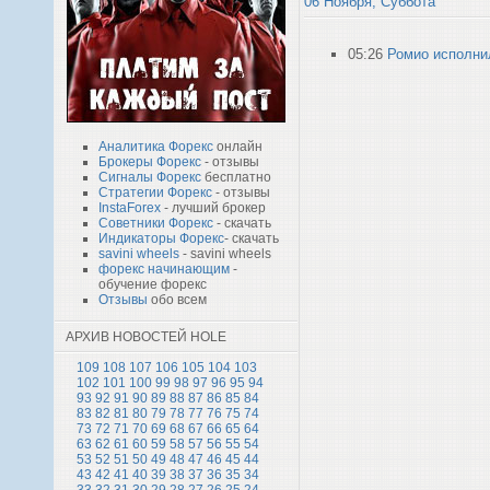
06 Ноября, Суббота
05:26
Ромио исполнил
Аналитика Форекс
онлайн
Брокеры Форекс
- отзывы
Сигналы Форекс
бесплатно
Стратегии Форекс
- отзывы
InstaForex
- лучший брокер
Советники Форекс
- скачать
Индикаторы Форекс
- скачать
savini wheels
- savini wheels
форекс начинающим
-
обучение форекс
Отзывы
обо всем
АРХИВ НОВОСТЕЙ HOLE
109
108
107
106
105
104
103
102
101
100
99
98
97
96
95
94
93
92
91
90
89
88
87
86
85
84
83
82
81
80
79
78
77
76
75
74
73
72
71
70
69
68
67
66
65
64
63
62
61
60
59
58
57
56
55
54
53
52
51
50
49
48
47
46
45
44
43
42
41
40
39
38
37
36
35
34