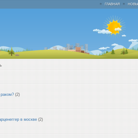
ГЛАВНАЯ
НОВЫ
ь
 раком?
(2)
рценеггер в москве
(2)