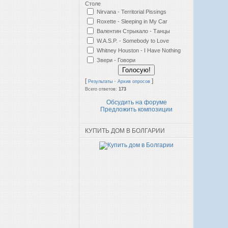
Столе
Nirvana - Territorial Pissings
Roxette - Sleeping in My Car
Валентин Стрыкало - Танцы
W.A.S.P. - Somebody to Love
Whitney Houston - I Have Nothing
Звери - Говори
[
·
]
Результаты
Архив опросов
Всего ответов:
173
Обсудить на форуме
Предложить композиции
КУПИТЬ ДОМ В БОЛГАРИИ