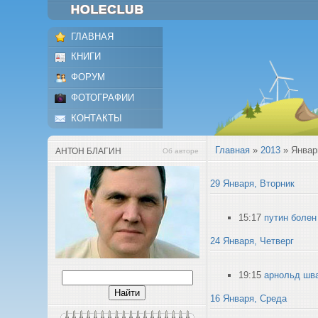
ГЛАВНАЯ
КНИГИ
ФОРУМ
ФОТОГРАФИИ
КОНТАКТЫ
Главная
»
2013
»
Январ
АНТОН БЛАГИН
Об авторе
29 Января, Вторник
15:17
путин болен
24 Января, Четверг
19:15
арнольд шва
16 Января, Среда