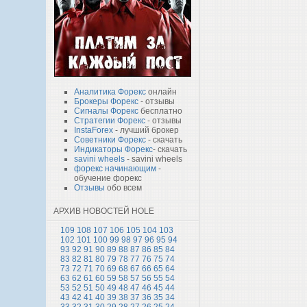
Аналитика Форекс
онлайн
Брокеры Форекс
- отзывы
Сигналы Форекс
бесплатно
Стратегии Форекс
- отзывы
InstaForex
- лучший брокер
Советники Форекс
- скачать
Индикаторы Форекс
- скачать
savini wheels
- savini wheels
форекс начинающим
-
обучение форекс
Отзывы
обо всем
АРХИВ НОВОСТЕЙ HOLE
109
108
107
106
105
104
103
102
101
100
99
98
97
96
95
94
93
92
91
90
89
88
87
86
85
84
83
82
81
80
79
78
77
76
75
74
73
72
71
70
69
68
67
66
65
64
63
62
61
60
59
58
57
56
55
54
53
52
51
50
49
48
47
46
45
44
43
42
41
40
39
38
37
36
35
34