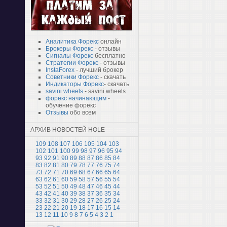
Аналитика Форекс
онлайн
Брокеры Форекс
- отзывы
Сигналы Форекс
бесплатно
Стратегии Форекс
- отзывы
InstaForex
- лучший брокер
Советники Форекс
- скачать
Индикаторы Форекс
- скачать
savini wheels
- savini wheels
форекс начинающим
-
обучение форекс
Отзывы
обо всем
АРХИВ НОВОСТЕЙ HOLE
109
108
107
106
105
104
103
102
101
100
99
98
97
96
95
94
93
92
91
90
89
88
87
86
85
84
83
82
81
80
79
78
77
76
75
74
73
72
71
70
69
68
67
66
65
64
63
62
61
60
59
58
57
56
55
54
53
52
51
50
49
48
47
46
45
44
43
42
41
40
39
38
37
36
35
34
33
32
31
30
29
28
27
26
25
24
23
22
21
20
19
18
17
16
15
14
13
12
11
10
9
8
7
6
5
4
3
2
1