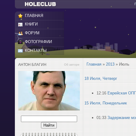
ГЛАВНАЯ
КНИГИ
ФОРУМ
ФОТОГРАФИИ
КОНТАКТЫ
Главная
»
2013
»
Июль
АНТОН БЛАГИН
Об авторе
18 Июля, Четверг
12:16
Еврейская ОПГ
15 Июля, Понедельник
01:33
Задержание мэ