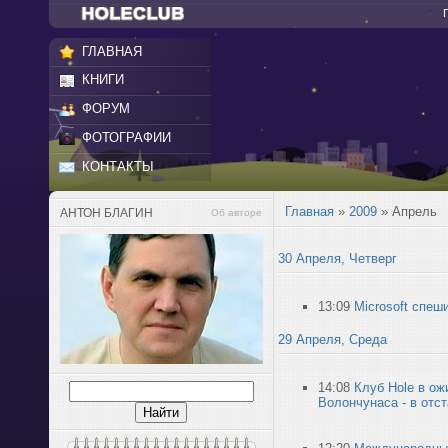
ГЛАВНАЯ
КНИГИ
ФОРУМ
ФОТОГРАФИИ
КОНТАКТЫ
Главная
»
2009
»
Апрель
АНТОН БЛАГИН
Об авторе
30 Апреля, Четверг
13:09
Microsoft спеш
29 Апреля, Среда
14:08
Клуб Hole в о
Волончунаса - в отс