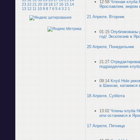
33
32
31
30
29
28
27
26
25
24
12:58
Членам клуба H
23
22
21
20
19
18
17
16
15
14
Ярославлем, миром и
13
12
11
10
9
8
7
6
5
4
3
2
1
21 Апреля, Вторник
01:15
Опубликованы 
год! Эксклюзив в Яр
20 Апреля, Понедельник
21:27
Отредактирова
подразделения клуба
09:14
Клуб Hole реко
в Шанхае, катаемся 
18 Апреля, Суббота
13:02
Члены клуба H
или останемся в Яро
17 Апреля, Пятница