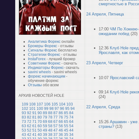
смертностью в России
24 Апреля, Пятница
17:00
ЧМ По Хоккею-
ожидании побед
(20)
Аналитика Форекс
онлайн
Брокеры Форекс
- отзывы
12:36
Клуб Hole пре
Сигналы Форекс
бесплатно
Ярославля, как отом
Стратегии Форекс
- отзывы
InstaForex
- лучший брокер
23 Апреля, Четверг
Советники Форекс
- скачать
Индикаторы Форекс
- скачать
savini wheels
- savini wheels
форекс начинающим
-
10:07
Ярославский с
обучение форекс
Отзывы
обо всем
09:14
Клуб Hole рек
АРХИВ НОВОСТЕЙ HOLE
(24)
109
108
107
106
105
104
103
22 Апреля, Среда
102
101
100
99
98
97
96
95
94
93
92
91
90
89
88
87
86
85
84
83
82
81
80
79
78
77
76
75
74
15:26
Аршавин - уже 
73
72
71
70
69
68
67
66
65
64
63
62
61
60
59
58
57
56
55
54
страны?
(13)
53
52
51
50
49
48
47
46
45
44
43
42
41
40
39
38
37
36
35
34