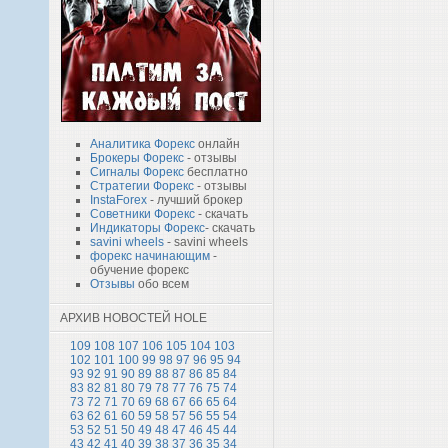
Аналитика Форекс
онлайн
Брокеры Форекс
- отзывы
Сигналы Форекс
бесплатно
Стратегии Форекс
- отзывы
InstaForex
- лучший брокер
Советники Форекс
- скачать
Индикаторы Форекс
- скачать
savini wheels
- savini wheels
форекс начинающим
-
обучение форекс
Отзывы
обо всем
АРХИВ НОВОСТЕЙ HOLE
109
108
107
106
105
104
103
102
101
100
99
98
97
96
95
94
93
92
91
90
89
88
87
86
85
84
83
82
81
80
79
78
77
76
75
74
73
72
71
70
69
68
67
66
65
64
63
62
61
60
59
58
57
56
55
54
53
52
51
50
49
48
47
46
45
44
43
42
41
40
39
38
37
36
35
34