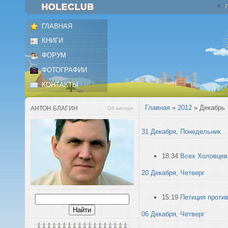
ГЛАВНАЯ
КНИГИ
ФОРУМ
ФОТОГРАФИИ
КОНТАКТЫ
Главная
»
2012
»
Декабрь
АНТОН БЛАГИН
Об авторе
31 Декабря, Понедельник
18:34
Всех Холовцев
20 Декабря, Четверг
15:19
Петиция проти
06 Декабря, Четверг