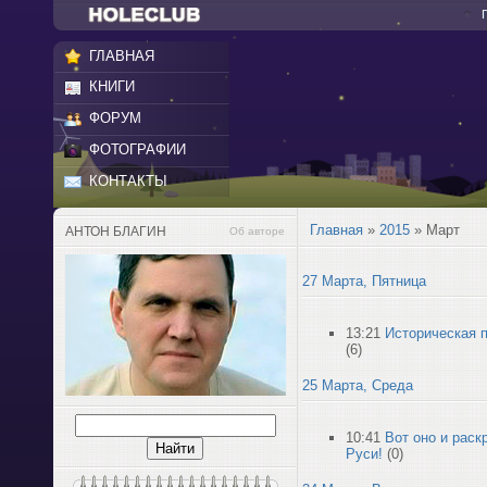
ГЛАВНАЯ
КНИГИ
ФОРУМ
ФОТОГРАФИИ
КОНТАКТЫ
Главная
»
2015
»
Март
АНТОН БЛАГИН
Об авторе
27 Марта, Пятница
13:21
Историческая 
(6)
25 Марта, Среда
10:41
Вот оно и раск
Руси!
(0)