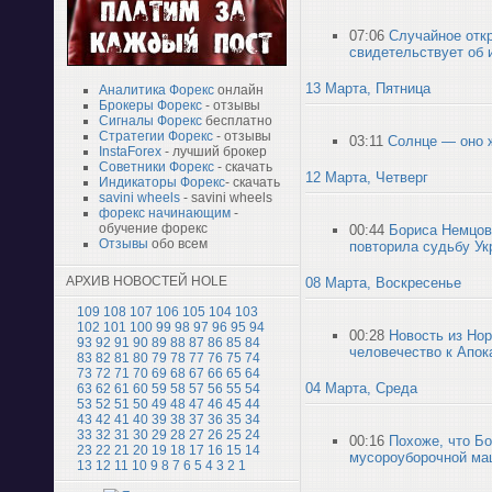
07:06
Случайное отк
свидетельствует об 
13 Марта, Пятница
Аналитика Форекс
онлайн
Брокеры Форекс
- отзывы
Сигналы Форекс
бесплатно
Стратегии Форекс
- отзывы
03:11
Солнце — оно 
InstaForex
- лучший брокер
Советники Форекс
- скачать
12 Марта, Четверг
Индикаторы Форекс
- скачать
savini wheels
- savini wheels
форекс начинающим
-
обучение форекс
00:44
Бориса Немцова
Отзывы
обо всем
повторила судьбу Ук
АРХИВ НОВОСТЕЙ HOLE
08 Марта, Воскресенье
109
108
107
106
105
104
103
102
101
100
99
98
97
96
95
94
00:28
Новость из Нор
93
92
91
90
89
88
87
86
85
84
человечество к Апок
83
82
81
80
79
78
77
76
75
74
73
72
71
70
69
68
67
66
65
64
04 Марта, Среда
63
62
61
60
59
58
57
56
55
54
53
52
51
50
49
48
47
46
45
44
43
42
41
40
39
38
37
36
35
34
33
32
31
30
29
28
27
26
25
24
00:16
Похоже, что Б
23
22
21
20
19
18
17
16
15
14
мусороуборочной ма
13
12
11
10
9
8
7
6
5
4
3
2
1