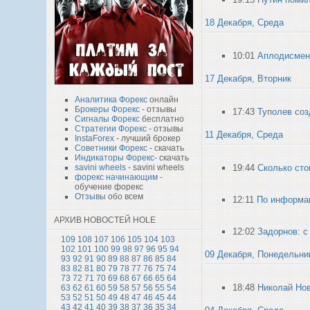
18 Декабря, Среда
10:01
Аплодисмент
17 Декабря, Вторник
Аналитика Форекс
онлайн
Брокеры Форекс
- отзывы
17:43
Туполев соз
Сигналы Форекс
бесплатно
Стратегии Форекс
- отзывы
11 Декабря, Среда
InstaForex
- лучший брокер
Советники Форекс
- скачать
Индикаторы Форекс
- скачать
19:44
Сколько сто
savini wheels
- savini wheels
форекс начинающим
-
обучение форекс
Отзывы
обо всем
12:11
По информац
АРХИВ НОВОСТЕЙ HOLE
12:02
Задорнов: с
109
108
107
106
105
104
103
102
101
100
99
98
97
96
95
94
09 Декабря, Понедельни
93
92
91
90
89
88
87
86
85
84
83
82
81
80
79
78
77
76
75
74
73
72
71
70
69
68
67
66
65
64
18:48
Николай Но
63
62
61
60
59
58
57
56
55
54
53
52
51
50
49
48
47
46
45
44
43
42
41
40
39
38
37
36
35
34