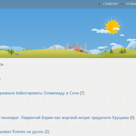
ГЛАВНАЯ
НОВЫ
рь
е
призвали бойкотировать Олимпиаду в Сочи
(7)
технократ. Лаврентий Берия пал жертвой интриг предателя Хрущева
(0)
ызвал Кличко на дуэль
(2)