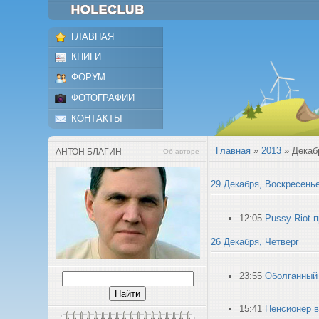
ГЛАВНАЯ
КНИГИ
ФОРУМ
ФОТОГРАФИИ
КОНТАКТЫ
Главная
»
2013
»
Декаб
АНТОН БЛАГИН
Об авторе
29 Декабря, Воскресень
12:05
Pussy Riot 
26 Декабря, Четверг
23:55
Оболганный 
15:41
Пенсионер в