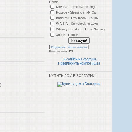
Столе
Nirvana - Territorial Pissings
Roxette - Sleeping in My Car
Валентин Стрыкало - Танцы
W.A.S.P. - Somebody to Love
Whitney Houston - I Have Nothing
Звери - Говори
[
·
]
Результаты
Архив опросов
Всего ответов:
173
Обсудить на форуме
Предложить композиции
КУПИТЬ ДОМ В БОЛГАРИИ
)
)