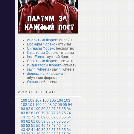
Аналитика Форекс
онлайн
Брокеры Форекс
- отзывы
Сигналы Форекс
бесплатно
Стратегии Форекс
- отзывы
InstaForex
- лучший брокер
Советники Форекс
- скачать
Индикаторы Форекс
- скачать
savini wheels
- savini wheels
форекс начинающим
-
обучение форекс
Отзывы
обо всем
АРХИВ НОВОСТЕЙ HOLE
109
108
107
106
105
104
103
102
101
100
99
98
97
96
95
94
93
92
91
90
89
88
87
86
85
84
83
82
81
80
79
78
77
76
75
74
73
72
71
70
69
68
67
66
65
64
63
62
61
60
59
58
57
56
55
54
53
52
51
50
49
48
47
46
45
44
43
42
41
40
39
38
37
36
35
34