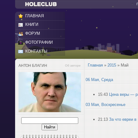
ГЛАВНАЯ
КНИГИ
ФОРУМ
ФОТОГРАФИИ
КОНТАКТЫ
Главная
»
2015
»
Май
АНТОН БЛАГИН
Об авторе
06 Мая, Среда
15:43
Цена веры — р
03 Мая, Воскресенье
21:13
За что евреи в