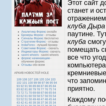
Этот сайт д
станет и ос
отражение
клуба Дыра
Аналитика Форекс
онлайн
паутине. Ту
Брокеры Форекс
- отзывы
Сигналы Форекс
бесплатно
клуба
смогу
Стратегии Форекс
- отзывы
InstaForex
- лучший брокер
помещать св
Советники Форекс
- скачать
Индикаторы Форекс
- скачать
savini wheels
- savini wheels
все что угод
форекс начинающим
-
обучение форекс
компьютера
Отзывы
обо всем
кремниевые
АРХИВ НОВОСТЕЙ HOLE
что запомин
109
108
107
106
105
104
103
102
101
100
99
98
97
96
95
94
93
92
91
90
89
88
87
86
85
84
приятно.
83
82
81
80
79
78
77
76
75
74
73
72
71
70
69
68
67
66
65
64
63
62
61
60
59
58
57
56
55
54
Каждому п
53
52
51
50
49
48
47
46
45
44
43
42
41
40
39
38
37
36
35
34