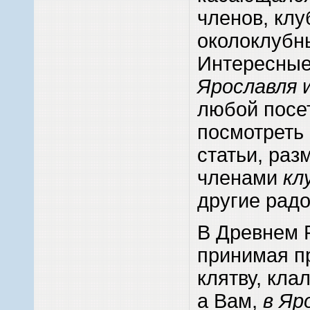
членов, клу
околоклубн
Интересные
Ярославля
и
любой посе
посмотреть 
статьи, ра
членами
кл
другие радо
В Древнем 
принимая п
клятву, кла
а Вам,
в Яр