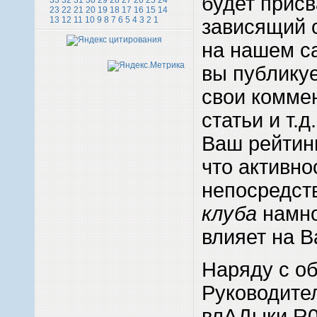
будет присв
33
32
31
30
29
28
27
26
25
24
23
22
21
20
19
18
17
16
15
14
13
12
11
10
9
8
7
6
5
4
3
2
1
зависящий о
на нашем с
вы публикуе
свои комме
статьи и т.д
Ваш рейтинг
что активно
непосредст
клуба
намно
влияет на В
Наряду с о
Руководител
влАДыки R0