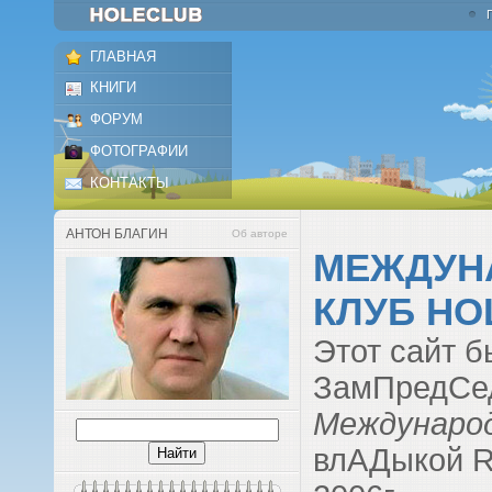
ГЛАВНАЯ
КНИГИ
ФОРУМ
ФОТОГРАФИИ
КОНТАКТЫ
АНТОН БЛАГИН
Об авторе
МЕЖДУН
КЛУБ HO
Этот сайт б
ЗамПредСе
Международ
влАДыкой R