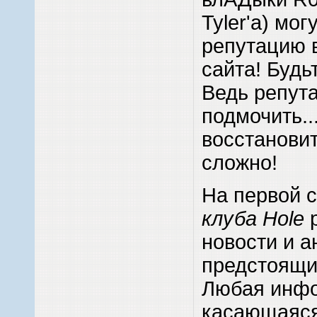
Tyler'а) мог
репутацию 
сайта! Будь
Ведь репут
подмочить...
восстановит
сложно!
На первой 
клуба Hole
р
новости и 
предстоящи
Любая инф
касающаяс