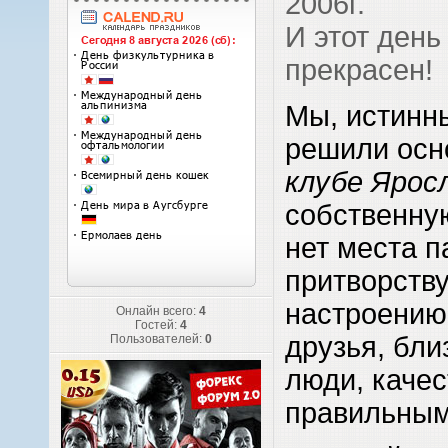
2006г.
И этот день
прекрасен!
Мы, истинн
решили осн
клубе Ярос
собственную
нет места п
притворств
настроению
Онлайн всего:
4
Гостей:
4
друзья, бли
Пользователей:
0
люди, каче
правильным