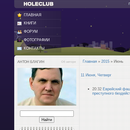
ГЛАВНАЯ
КНИГИ
ФОРУМ
ФОТОГРАФИИ
КОНТАКТЫ
Главная
»
2015
»
Июнь
АНТОН БЛАГИН
Об авторе
11 Июня, Четверг
20:32
Еврейский фаш
преступного бездейс