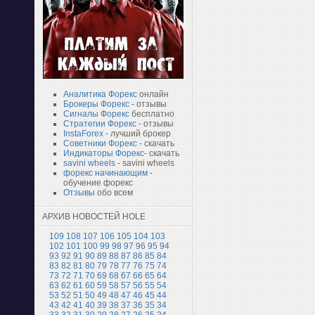
Аналитика Форекс
онлайн
Брокеры Форекс
- отзывы
Сигналы Форекс
бесплатно
Стратегии Форекс
- отзывы
InstaForex
- лучший брокер
Советники Форекс
- скачать
Индикаторы Форекс
- скачать
savini wheels
- savini wheels
форекс начинающим
-
обучение форекс
Отзывы
обо всем
АРХИВ НОВОСТЕЙ HOLE
109
108
107
106
105
104
103
102
101
100
99
98
97
96
95
94
93
92
91
90
89
88
87
86
85
84
83
82
81
80
79
78
77
76
75
74
73
72
71
70
69
68
67
66
65
64
63
62
61
60
59
58
57
56
55
54
53
52
51
50
49
48
47
46
45
44
43
42
41
40
39
38
37
36
35
34