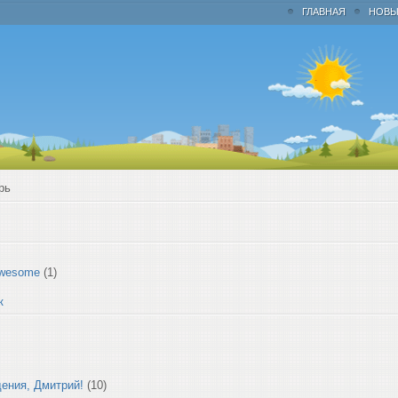
ГЛАВНАЯ
НОВЫ
рь
awesome
(1)
к
ения, Дмитрий!
(10)