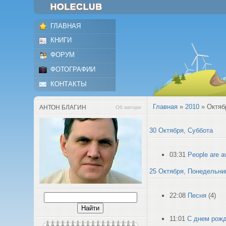
ГЛАВНАЯ
КНИГИ
ФОРУМ
ФОТОГРАФИИ
КОНТАКТЫ
Главная
»
2010
»
Октяб
АНТОН БЛАГИН
Об авторе
30 Октября, Суббота
03:31
People are 
25 Октября, Понедельни
22:08
Песня
(4)
11:01
С днем рожд