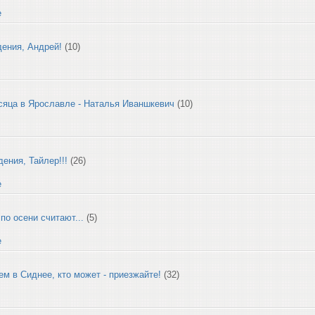
е
ения, Андрей!
(10)
сяца в Ярославле - Наталья Иваншкевич
(10)
ения, Тайлер!!!
(26)
е
по осени считают...
(5)
е
м в Сиднее, кто может - приезжайте!
(32)