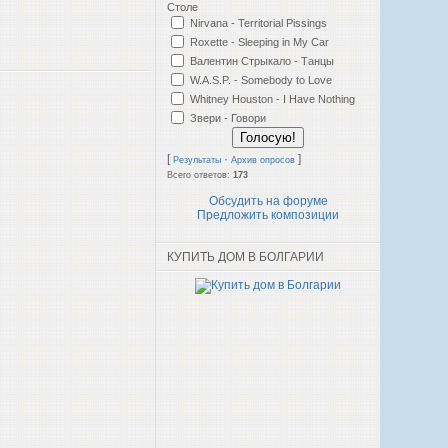
Столе
Nirvana - Territorial Pissings
Roxette - Sleeping in My Car
Валентин Стрыкало - Танцы
W.A.S.P. - Somebody to Love
Whitney Houston - I Have Nothing
Звери - Говори
[
·
]
Результаты
Архив опросов
Всего ответов:
173
Обсудить на форуме
Предложить композиции
КУПИТЬ ДОМ В БОЛГАРИИ