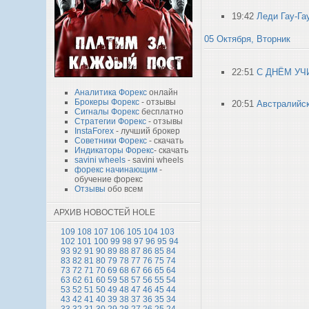
19:42
Леди Гау-Га
05 Октября, Вторник
22:51
С ДНЁМ УЧ
Аналитика Форекс
онлайн
Брокеры Форекс
- отзывы
20:51
Австралийск
Сигналы Форекс
бесплатно
Стратегии Форекс
- отзывы
InstaForex
- лучший брокер
Советники Форекс
- скачать
Индикаторы Форекс
- скачать
savini wheels
- savini wheels
форекс начинающим
-
обучение форекс
Отзывы
обо всем
АРХИВ НОВОСТЕЙ HOLE
109
108
107
106
105
104
103
102
101
100
99
98
97
96
95
94
93
92
91
90
89
88
87
86
85
84
83
82
81
80
79
78
77
76
75
74
73
72
71
70
69
68
67
66
65
64
63
62
61
60
59
58
57
56
55
54
53
52
51
50
49
48
47
46
45
44
43
42
41
40
39
38
37
36
35
34