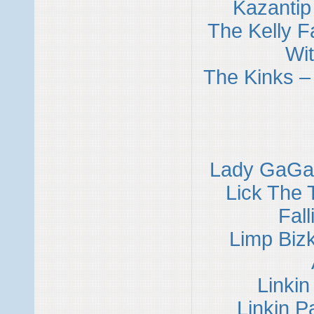
Kazantip 
The Kelly Fa
Wit
The Kinks – 
Lady GaGa 
Lick The 
Fall
Limp Bizk
Linki
Linkin Pa