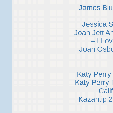
James Blu
Jessica 
Joan Jett A
– I Lo
Joan Osbo
Katy Perry
Katy Perry 
Cali
Kazantip 