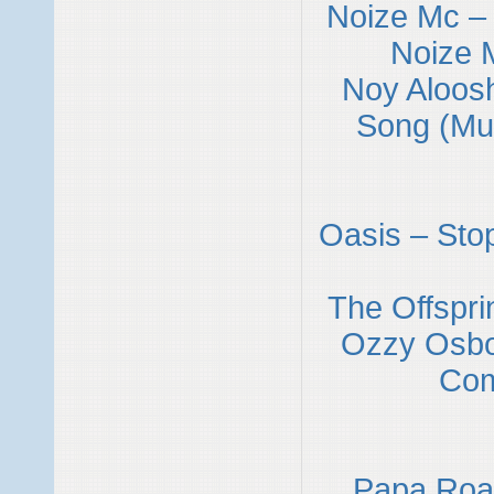
Noize Mc –
Noize 
Noy Aloos
Song (Mu
Oasis – Sto
The Offspr
Ozzy Osbo
Co
Papa Roac