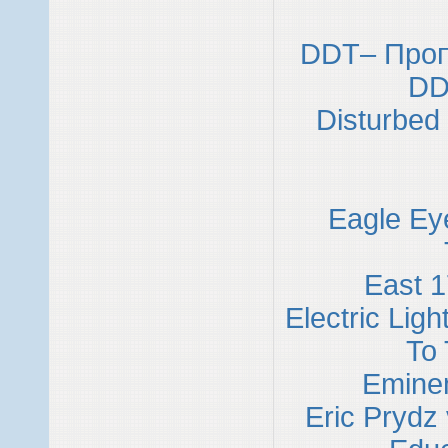
DDT– Проп
DD
Disturbed 
Eagle Ey
East 17
Electric Ligh
To
Eminem
Eric Prydz 