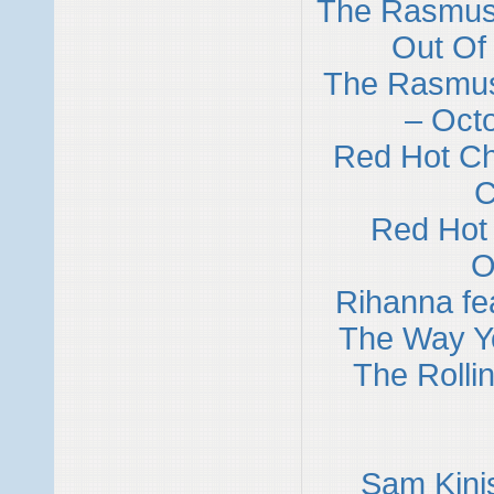
The Rasmus 
Out Of
The Rasmus
– Octo
Red Hot Ch
C
Red Hot 
O
Rihanna fe
The Way Yo
The Rolli
Sam Kini