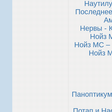
Наутилу
Последнее
Ам
Нервы - 
Нойз 
Нойз МС –
Нойз 
Паноптикум
Потап и На