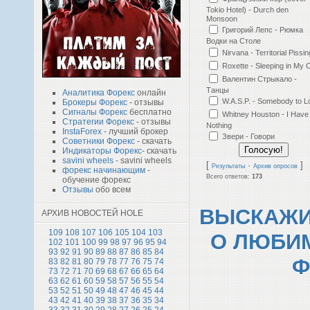
Tokio Hotel) - Durch den
Monsoon
Григорий Лепс - Рюмка
Водки на Столе
Nirvana - Territorial Pissi
Roxette - Sleeping in My 
Валентин Стрыкало -
Танцы
Аналитика Форекс
онлайн
W.A.S.P. - Somebody to L
Брокеры Форекс
- отзывы
Сигналы Форекс
бесплатно
Whitney Houston - I Have
Стратегии Форекс
- отзывы
Nothing
InstaForex
- лучший брокер
Звери - Говори
Советники Форекс
- скачать
Индикаторы Форекс
- скачать
savini wheels
- savini wheels
[
·
]
Результаты
Архив опросов
форекс начинающим
-
Всего ответов:
173
обучение форекс
Отзывы
обо всем
ВЫСКАЖИ
АРХИВ НОВОСТЕЙ HOLE
109
108
107
106
105
104
103
О ЛЮБИ
102
101
100
99
98
97
96
95
94
93
92
91
90
89
88
87
86
85
84
Ф
83
82
81
80
79
78
77
76
75
74
73
72
71
70
69
68
67
66
65
64
63
62
61
60
59
58
57
56
55
54
53
52
51
50
49
48
47
46
45
44
43
42
41
40
39
38
37
36
35
34