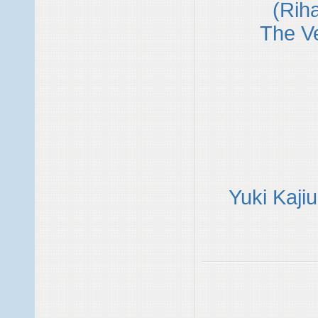
(Rih
The V
Yuki Kaji