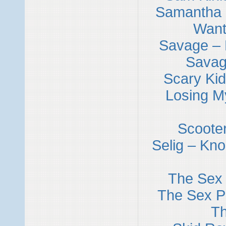
Samantha F
Want
Savage – 
Savag
Scary Kid
Losing M
Scooter
Selig – Kn
The Sex 
The Sex P
T