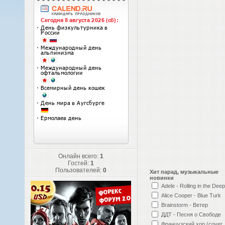
Онлайн всего:
1
Гостей:
1
Пользователей:
0
Хит парад, музыкальные
новинки
Adele - Rolling in the Deep
Alice Cooper - Blue Turk
Brainstorm - Ветер
ДДТ - Песня о Свободе
Французский хор (cover