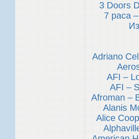
3 Doors D
7 раса 
И
Adriano Ce
Aeros
AFI – L
AFI – S
Afroman – B
Alanis Mo
Alice Coo
Alphavill
American H