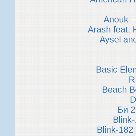
Anouk –
Arash feat.
Aysel an
Basic Ele
R
Beach Bo
D
Би 2
Blink
Blink-182