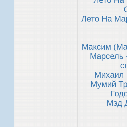
Лето На
Лето На Ма
Максим (Ма
Марсель 
с
Михаил 
Мумий Тр
Год
Мэд Д