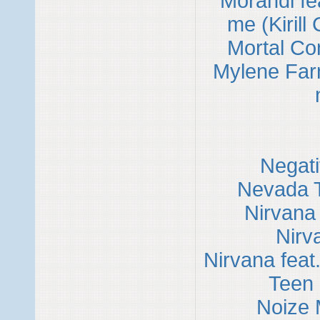
Morandi fe
me (Kirill
Mortal Co
Mylene Far
Negativ
Nevada T
Nirvana
Nirv
Nirvana feat
Teen 
Noize 