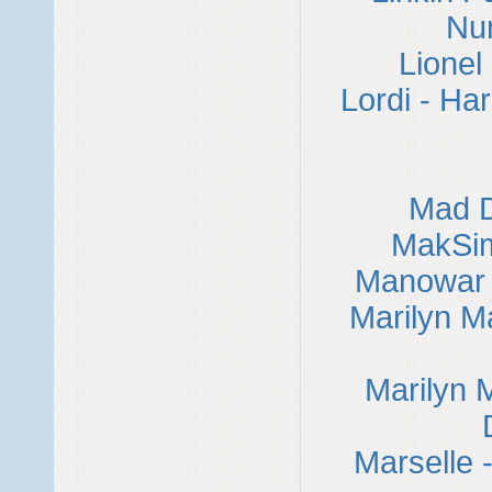
Nu
Lionel 
Lordi - Ha
Mad D
MakSi
Manowar 
Marilyn M
Marilyn 
Marselle 