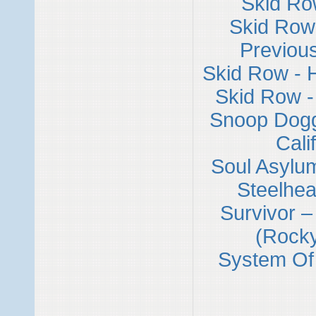
Skid Ro
Skid Row
Previou
Skid Row - 
Skid Row -
Snoop Dogg 
Cali
Soul Asylu
Steelhea
Survivor –
(Rocky
System Of 