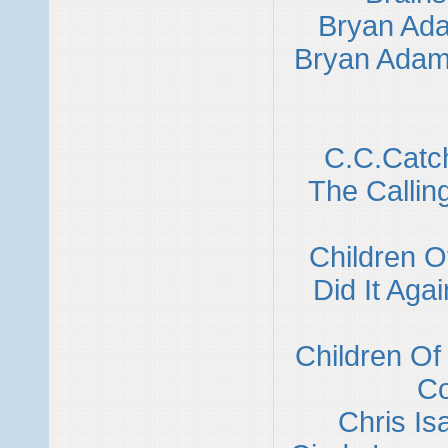
Bryan Ada
Bryan Adam
C.C.Catch
The Callin
Children 
Did It Aga
Children Of
C
Chris Is