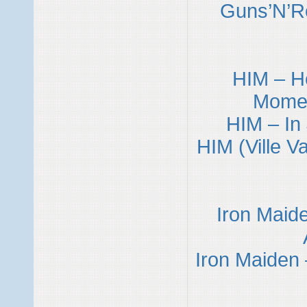
Guns’N’Ro
HIM – H
Momen
HIM – In
HIM (Ville V
Iron Maid
Iron Maiden