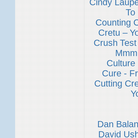
Cindy Laupe
To
Counting C
Cretu – Y
Crush Tes
Mmm
Culture 
Cure - Fr
Cutting Cre
Y
Dan Balan
David Ush