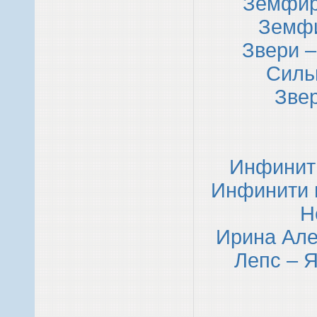
Земфир
Земфи
Звери –
Силь
Звер
Инфинит
Инфинити и
Н
Ирина Але
Лепс – 