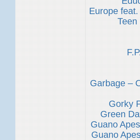
Educ
Europe feat.
Teen 
F.P
Garbage – O
Gorky P
Green Da
Guano Apes
Guano Apes 