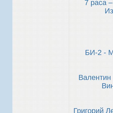
7 раса 
И
БИ-2 - 
Валентин 
Вин
Григорий Л