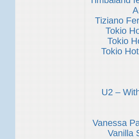
Timbaland f
A
Tiziano Fer
Tokio H
Tokio H
Tokio Ho
U2 – Wit
Vanessa Par
Vanilla