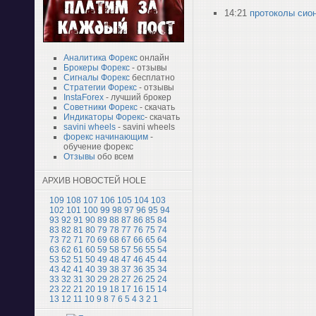
14:21
протоколы сио
Аналитика Форекс
онлайн
Брокеры Форекс
- отзывы
Сигналы Форекс
бесплатно
Стратегии Форекс
- отзывы
InstaForex
- лучший брокер
Советники Форекс
- скачать
Индикаторы Форекс
- скачать
savini wheels
- savini wheels
форекс начинающим
-
обучение форекс
Отзывы
обо всем
АРХИВ НОВОСТЕЙ HOLE
109
108
107
106
105
104
103
102
101
100
99
98
97
96
95
94
93
92
91
90
89
88
87
86
85
84
83
82
81
80
79
78
77
76
75
74
73
72
71
70
69
68
67
66
65
64
63
62
61
60
59
58
57
56
55
54
53
52
51
50
49
48
47
46
45
44
43
42
41
40
39
38
37
36
35
34
33
32
31
30
29
28
27
26
25
24
23
22
21
20
19
18
17
16
15
14
13
12
11
10
9
8
7
6
5
4
3
2
1