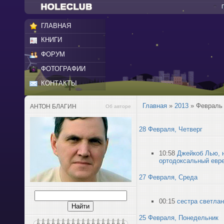
ГЛАВНАЯ
КНИГИ
ФОРУМ
ФОТОГРАФИИ
КОНТАКТЫ
Главная
»
2013
»
Февраль
АНТОН БЛАГИН
Об авторе
28 Февраля, Четверг
10:58
Джейкоб Лью, 
ортодоксальный евр
27 Февраля, Среда
00:15
сестра светла
25 Февраля, Понедельник