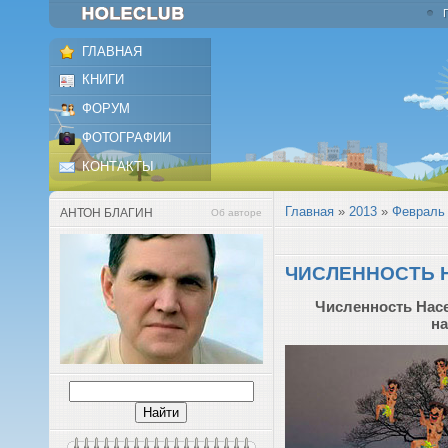
ГЛАВНАЯ
КНИГИ
ФОРУМ
ФОТОГРАФИИ
КОНТАКТЫ
Главная
»
2013
»
Февраль
АНТОН БЛАГИН
Об авторе
ЧИСЛЕННОСТЬ 
Численность Нас
на