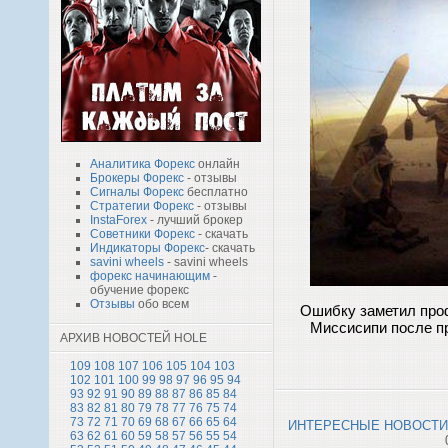
Аналитика Форекс
онлайн
Брокеры Форекс
- отзывы
Сигналы Форекс
бесплатно
Стратегии Форекс
- отзывы
InstaForex
- лучший брокер
Советники Форекс
- скачать
Индикаторы Форекс
- скачать
savini wheels
- savini wheels
форекс начинающим
-
обучение форекс
Отзывы
обо всем
Ошибку заметил проф
Миссисипи после п
АРХИВ НОВОСТЕЙ HOLE
109
108
107
106
105
104
103
102
101
100
99
98
97
96
95
94
93
92
91
90
89
88
87
86
85
84
83
82
81
80
79
78
77
76
75
74
73
72
71
70
69
68
67
66
65
64
ИНТЕРЕСНЫЕ НОВОСТИ
63
62
61
60
59
58
57
56
55
54