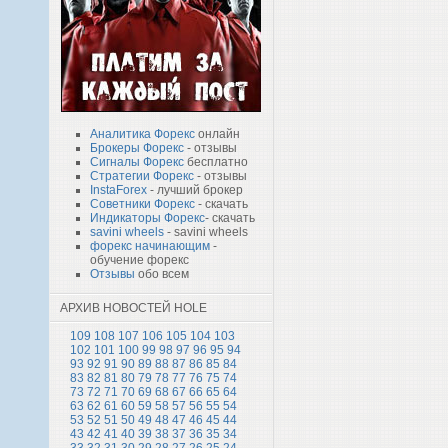
Аналитика Форекс
онлайн
Брокеры Форекс
- отзывы
Сигналы Форекс
бесплатно
Стратегии Форекс
- отзывы
InstaForex
- лучший брокер
Советники Форекс
- скачать
Индикаторы Форекс
- скачать
savini wheels
- savini wheels
форекс начинающим
-
обучение форекс
Отзывы
обо всем
АРХИВ НОВОСТЕЙ HOLE
109
108
107
106
105
104
103
102
101
100
99
98
97
96
95
94
93
92
91
90
89
88
87
86
85
84
83
82
81
80
79
78
77
76
75
74
73
72
71
70
69
68
67
66
65
64
63
62
61
60
59
58
57
56
55
54
53
52
51
50
49
48
47
46
45
44
43
42
41
40
39
38
37
36
35
34