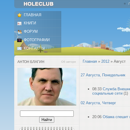
ГЛАВНАЯ
КНИГИ
ФОРУМ
ФОТОГРАФИИ
КОНТАКТЫ
Главная
»
2012
»
Август
АНТОН БЛАГИН
Об авторе
27 Августа, Понедельник
08:33
Служба Внешне
социальные сети
(1)
02 Августа, Четверг
20:06
Обама спешит 