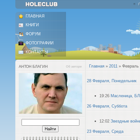
ГЛАВНАЯ
КНИГИ
ФОРУМ
ФОТОГРАФИИ
КОНТАКТЫ
Главная
»
2011
»
Февраль
АНТОН БЛАГИН
Об авторе
28 Февраля, Понедельник
19:26
Масленица, БЛ
26 Февраля, Суббота
12:02
Звездные войн
23 Февраля, Среда