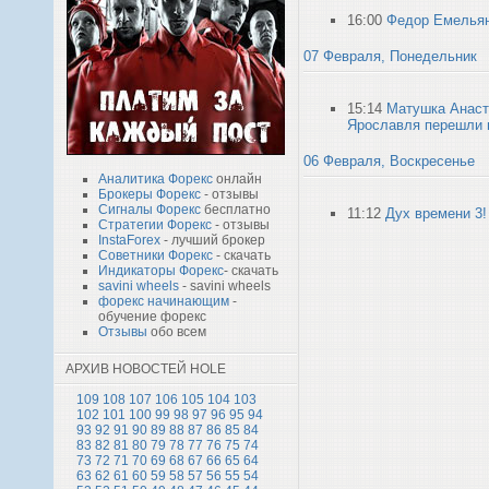
16:00
Федор Емельяне
07 Февраля, Понедельник
15:14
Матушка Анаст
Ярославля перешли н
06 Февраля, Воскресенье
Аналитика Форекс
онлайн
Брокеры Форекс
- отзывы
Сигналы Форекс
бесплатно
11:12
Дух времени 3!
Стратегии Форекс
- отзывы
InstaForex
- лучший брокер
Советники Форекс
- скачать
Индикаторы Форекс
- скачать
savini wheels
- savini wheels
форекс начинающим
-
обучение форекс
Отзывы
обо всем
АРХИВ НОВОСТЕЙ HOLE
109
108
107
106
105
104
103
102
101
100
99
98
97
96
95
94
93
92
91
90
89
88
87
86
85
84
83
82
81
80
79
78
77
76
75
74
73
72
71
70
69
68
67
66
65
64
63
62
61
60
59
58
57
56
55
54