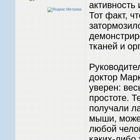
активность 
Тот факт, ч
затормозил
демонстрир
тканей и ор
Руководите
доктор Мар
уверен: вес
простоте. Те
получали л
мыши, може
любой чело
каких-либо