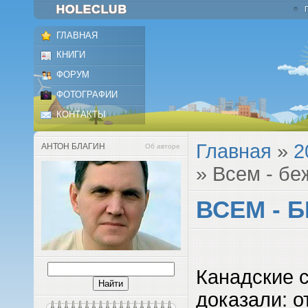
ГЛАВНАЯ
КНИГИ
ФОРУМ
ФОТОГРАФИИ
КОНТАКТЫ
Главная
»
2
АНТОН БЛАГИН
Об авторе
» Всем - беж
ВСЕМ - Б
Канадские 
доказали: о