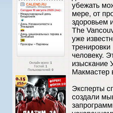
убежать мо
мере, от пр
здоровьем и
The Vancouv
уже известн
тренировки
человеку. Э
изыскание 
Онлайн всего:
1
Гостей:
1
Макмастер 
Пользователей:
0
Эксперты с
создали мы
запрограмм