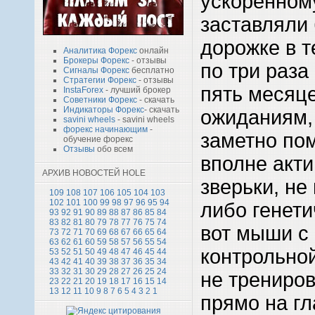
ускоренном
заставляли 
дорожке в т
Аналитика Форекс
онлайн
Брокеры Форекс
- отзывы
по три раза
Сигналы Форекс
бесплатно
Стратегии Форекс
- отзывы
пять месяц
InstaForex
- лучший брокер
Советники Форекс
- скачать
Индикаторы Форекс
- скачать
ожиданиям,
savini wheels
- savini wheels
форекс начинающим
-
заметно по
обучение форекс
Отзывы
обо всем
вполне акти
АРХИВ НОВОСТЕЙ HOLE
зверьки, не
109
108
107
106
105
104
103
102
101
100
99
98
97
96
95
94
либо генети
93
92
91
90
89
88
87
86
85
84
83
82
81
80
79
78
77
76
75
74
вот мыши с
73
72
71
70
69
68
67
66
65
64
63
62
61
60
59
58
57
56
55
54
контрольной
53
52
51
50
49
48
47
46
45
44
43
42
41
40
39
38
37
36
35
34
33
32
31
30
29
28
27
26
25
24
не трениров
23
22
21
20
19
18
17
16
15
14
13
12
11
10
9
8
7
6
5
4
3
2
1
прямо на гл