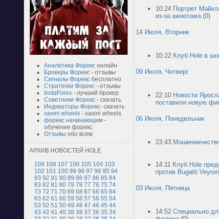
10:24
Портрет Майкл
из-за ажиотажа
(0)
14 Июля, Вторник
10:22
Клуб Hole в шо
Аналитика Форекс
онлайн
09 Июля, Четверг
Брокеры Форекс
- отзывы
Сигналы Форекс
бесплатно
Стратегии Форекс
- отзывы
InstaForex
- лучший брокер
22:10
Новости Яросл
Советники Форекс
- скачать
поставили новую фи
Индикаторы Форекс
- скачать
savini wheels
- savini wheels
06 Июля, Понедельник
форекс начинающим
-
обучение форекс
Отзывы
обо всем
23:43
Мошенничество
АРХИВ НОВОСТЕЙ HOLE
14:11
Клуб Hole пред
109
108
107
106
105
104
103
102
101
100
99
98
97
96
95
94
против Bugatti Veyron
93
92
91
90
89
88
87
86
85
84
83
82
81
80
79
78
77
76
75
74
03 Июля, Пятница
73
72
71
70
69
68
67
66
65
64
63
62
61
60
59
58
57
56
55
54
53
52
51
50
49
48
47
46
45
44
14:52
Специально дл
43
42
41
40
39
38
37
36
35
34
фляжка
(0)