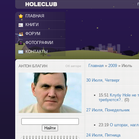
ГЛАВНАЯ
КНИГИ
ФОРУМ
ФОТОГРАФИИ
КОНТАКТЫ
Главная
»
2009
»
Июль
АНТОН БЛАГИН
Об авторе
30 Июля, Четверг
15:51
Клубу Hole не 
требуются?..
(0)
27 Июля, Понедельник
23:19
О шторах, нагл
24 Июля, Пятница