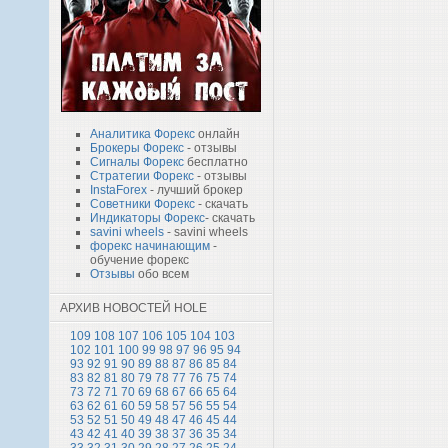
Аналитика Форекс
онлайн
Брокеры Форекс
- отзывы
Сигналы Форекс
бесплатно
Стратегии Форекс
- отзывы
InstaForex
- лучший брокер
Советники Форекс
- скачать
Индикаторы Форекс
- скачать
savini wheels
- savini wheels
форекс начинающим
-
обучение форекс
Отзывы
обо всем
АРХИВ НОВОСТЕЙ HOLE
109
108
107
106
105
104
103
102
101
100
99
98
97
96
95
94
93
92
91
90
89
88
87
86
85
84
83
82
81
80
79
78
77
76
75
74
73
72
71
70
69
68
67
66
65
64
63
62
61
60
59
58
57
56
55
54
53
52
51
50
49
48
47
46
45
44
43
42
41
40
39
38
37
36
35
34