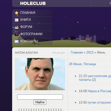
ГЛАВНАЯ
КНИГИ
ФОРУМ
ФОТОГРАФИИ
КОНТАКТЫ
Главная
»
2013
»
Июнь
АНТОН БЛАГИН
Об авторе
28 Июня, Пятница
21:23
шестилетняя д
таланты
(2)
14:08
Наука в России
13:50
путин оттролил