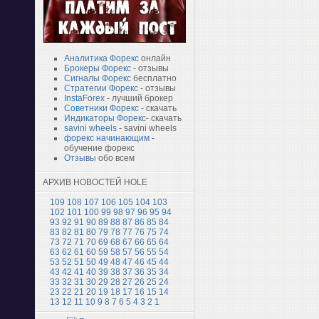
Аналитика Форекс
онлайн
Брокеры Форекс
- отзывы
Сигналы Форекс
бесплатно
Стратегии Форекс
- отзывы
InstaForex
- лучший брокер
Советники Форекс
- скачать
Индикаторы Форекс
- скачать
savini wheels
- savini wheels
форекс начинающим
-
обучение форекс
Отзывы
обо всем
АРХИВ НОВОСТЕЙ HOLE
109
108
107
106
105
104
103
102
101
100
99
98
97
96
95
94
93
92
91
90
89
88
87
86
85
84
83
82
81
80
79
78
77
76
75
74
73
72
71
70
69
68
67
66
65
64
63
62
61
60
59
58
57
56
55
54
53
52
51
50
49
48
47
46
45
44
43
42
41
40
39
38
37
36
35
34
33
32
31
30
29
28
27
26
25
24
23
22
21
20
19
18
17
16
15
14
13
12
11
10
9
8
7
6
5
4
3
2
1