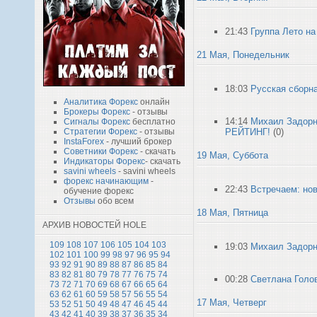
21:43
Группа Лето на
21 Мая, Понедельник
18:03
Русская сборна
Аналитика Форекс
онлайн
Брокеры Форекс
- отзывы
14:14
Михаил Задор
Сигналы Форекс
бесплатно
РЕЙТИНГ!
(0)
Стратегии Форекс
- отзывы
InstaForex
- лучший брокер
Советники Форекс
- скачать
19 Мая, Суббота
Индикаторы Форекс
- скачать
savini wheels
- savini wheels
форекс начинающим
-
22:43
Встречаем: нов
обучение форекс
Отзывы
обо всем
18 Мая, Пятница
АРХИВ НОВОСТЕЙ HOLE
109
108
107
106
105
104
103
19:03
Михаил Задорн
102
101
100
99
98
97
96
95
94
93
92
91
90
89
88
87
86
85
84
83
82
81
80
79
78
77
76
75
74
00:28
Светлана Голо
73
72
71
70
69
68
67
66
65
64
63
62
61
60
59
58
57
56
55
54
17 Мая, Четверг
53
52
51
50
49
48
47
46
45
44
43
42
41
40
39
38
37
36
35
34