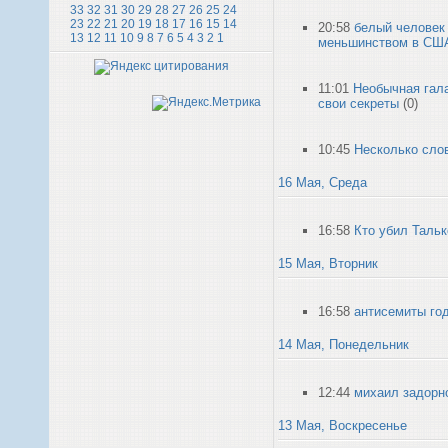
33
32
31
30
29
28
27
26
25
24
23
22
21
20
19
18
17
16
15
14
20:58
белый человек 
13
12
11
10
9
8
7
6
5
4
3
2
1
меньшинством в СШ
11:01
Необычная гала
свои секреты
(0)
10:45
Несколько сло
16 Мая, Среда
16:58
Кто убил Таль
15 Мая, Вторник
16:58
антисемиты го
14 Мая, Понедельник
12:44
михаил задорно
13 Мая, Воскресенье