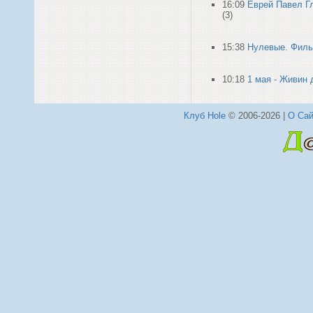
16:09
Еврей Павел Гл
(3)
15:38
Нулевые. Филь
10:18
1 мая - Живин 
Клуб Hole
© 2006-2026 |
О Сай