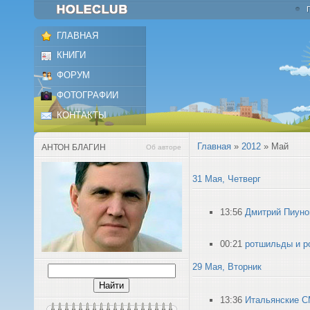
ГЛАВНАЯ
КНИГИ
ФОРУМ
ФОТОГРАФИИ
КОНТАКТЫ
Главная
»
2012
»
Май
АНТОН БЛАГИН
Об авторе
31 Мая, Четверг
13:56
Дмитрий Пиуно
00:21
ротшильды и р
29 Мая, Вторник
13:36
Итальянские С