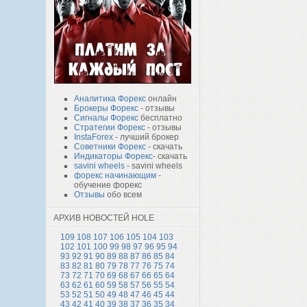
Аналитика Форекс
онлайн
Брокеры Форекс
- отзывы
Сигналы Форекс
бесплатно
Стратегии Форекс
- отзывы
InstaForex
- лучший брокер
Советники Форекс
- скачать
Индикаторы Форекс
- скачать
savini wheels
- savini wheels
форекс начинающим
-
обучение форекс
Отзывы
обо всем
АРХИВ НОВОСТЕЙ HOLE
109
108
107
106
105
104
103
102
101
100
99
98
97
96
95
94
93
92
91
90
89
88
87
86
85
84
83
82
81
80
79
78
77
76
75
74
73
72
71
70
69
68
67
66
65
64
63
62
61
60
59
58
57
56
55
54
53
52
51
50
49
48
47
46
45
44
43
42
41
40
39
38
37
36
35
34