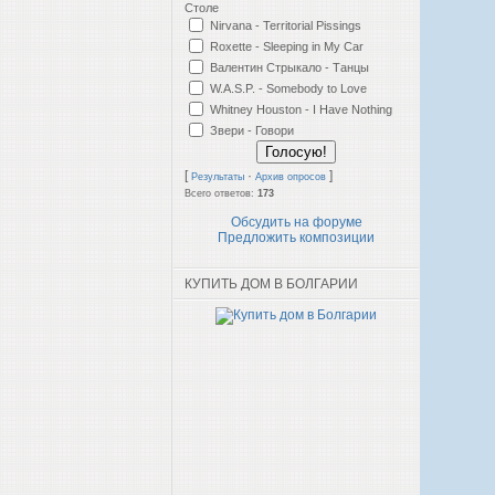
Столе
Nirvana - Territorial Pissings
Roxette - Sleeping in My Car
Валентин Стрыкало - Танцы
W.A.S.P. - Somebody to Love
Whitney Houston - I Have Nothing
Звери - Говори
[
·
]
Результаты
Архив опросов
Всего ответов:
173
Обсудить на форуме
Предложить композиции
КУПИТЬ ДОМ В БОЛГАРИИ