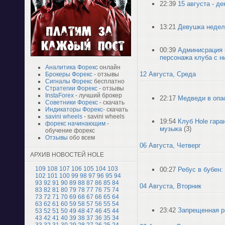
22:39
15 августа - д
13:21
Девушка недели
00:39
Админисрация 
персонажа клуба с н
Аналитика Форекс
онлайн
12 Августа, Среда
Брокеры Форекс
- отзывы
Сигналы Форекс
бесплатно
Стратегии Форекс
- отзывы
InstaForex
- лучший брокер
22:17
Медведи в опа
Советники Форекс
- скачать
Индикаторы Форекс
- скачать
savini wheels
- savini wheels
19:54
Клуб Hole гара
форекс начинающим
-
музыка
(3)
обучение форекс
Отзывы
обо всем
06 Августа, Четверг
АРХИВ НОВОСТЕЙ HOLE
109
108
107
106
105
104
103
00:27
Ребус в бубен:
102
101
100
99
98
97
96
95
94
93
92
91
90
89
88
87
86
85
84
04 Августа, Вторник
83
82
81
80
79
78
77
76
75
74
73
72
71
70
69
68
67
66
65
64
63
62
61
60
59
58
57
56
55
54
23:42
Запрещенная р
53
52
51
50
49
48
47
46
45
44
43
42
41
40
39
38
37
36
35
34