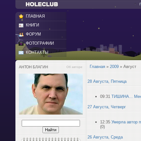
ГЛАВНАЯ
КНИГИ
ФОРУМ
ФОТОГРАФИИ
КОНТАКТЫ
Главная
»
2009
»
Август
АНТОН БЛАГИН
Об авторе
28 Августа, Пятница
09:31
ТИШИНА... Мен
27 Августа, Четверг
12:35
Умерла автор 
(0)
26 Августа, Среда