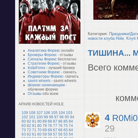
Категория:
Праздники/Дат
новости клуба Hole
,
Клуб 
ТИШИНА...
Аналитика Форекс
онлайн
Брокеры Форекс
- отзывы
Сигналы Форекс
бесплатно
Стратегии Форекс
- отзывы
Всего комм
InstaForex
- лучший брокер
Советники Форекс
- скачать
Индикаторы Форекс
- скачать
savini wheels
- savini wheels
форекс начинающим
-
обучение форекс
Отзывы
обо всем
комм
АРХИВ НОВОСТЕЙ HOLE
109
108
107
106
105
104
103
4
R0Mi0
102
101
100
99
98
97
96
95
94
93
92
91
90
89
88
87
86
85
84
83
82
81
80
79
78
77
76
75
74
29
73
72
71
70
69
68
67
66
65
64
63
62
61
60
59
58
57
56
55
54