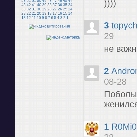
))))
53
52
51
50
49
48
47
46
45
44
43
42
41
40
39
38
37
36
35
34
33
32
31
30
29
28
27
26
25
24
23
22
21
20
19
18
17
16
15
14
13
12
11
10
9
8
7
6
5
4
3
2
1
3
topyc
29
не важн
2
Andro
08-28
Побольш
женилс
1
R0Mi0