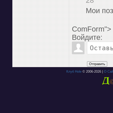
28
Мои по
ComForm">
Войдите:
Отправить
Клуб Hole
© 2006-2026 |
О Сай