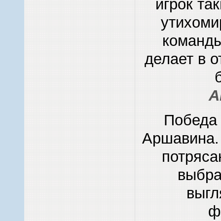
игрок та
утихоми
команды
делает в 
A
Победа 
Аршавина. 
потряса
выбра
выгл
ф