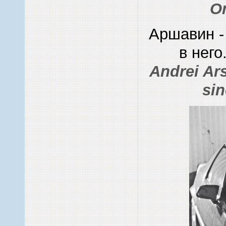
On
Аршавин -
в нег
Andrei Ars
sin