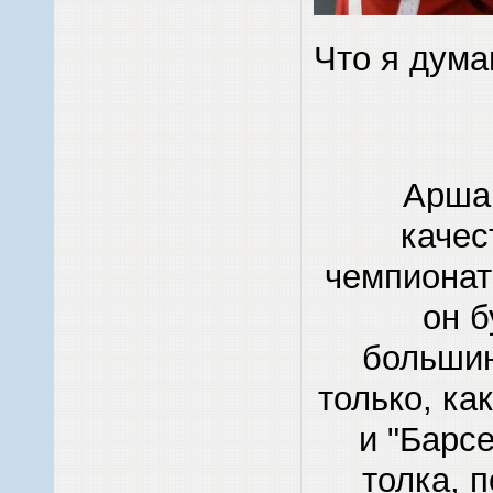
Что я дума
Аршав
качес
чемпионат
он б
большин
только, ка
и "Барсе
толка, 