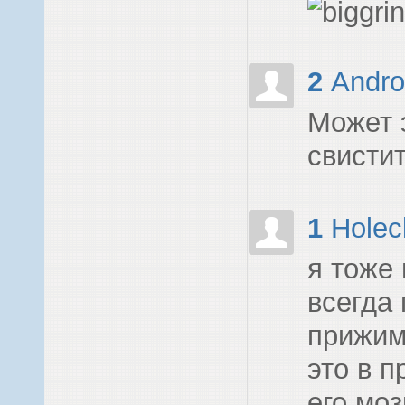
2
Andr
Может 
свисти
1
Holec
я тоже
всегда 
прижима
это в 
его моз