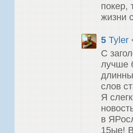
покер, 
жизни 
5
Tyler
С загол
лучше 
длинны
слов с
Я слегк
новост
в ЯРос
15ые! 