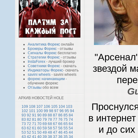
Аналитика Форекс
онлайн
Брокеры Форекс
- отзывы
Сигналы Форекс
бесплатно
"Арсенал
Стратегии Форекс
- отзывы
InstaForex
- лучший брокер
звездой м
Советники Форекс
- скачать
Индикаторы Форекс
- скачать
savini wheels
- savini wheels
пере
форекс начинающим
-
обучение форекс
Отзывы
обо всем
Gu
АРХИВ НОВОСТЕЙ HOLE
Проснулся
109
108
107
106
105
104
103
102
101
100
99
98
97
96
95
94
в интернет
93
92
91
90
89
88
87
86
85
84
83
82
81
80
79
78
77
76
75
74
73
72
71
70
69
68
67
66
65
64
и до сих
63
62
61
60
59
58
57
56
55
54
53
52
51
50
49
48
47
46
45
44
43
42
41
40
39
38
37
36
35
34