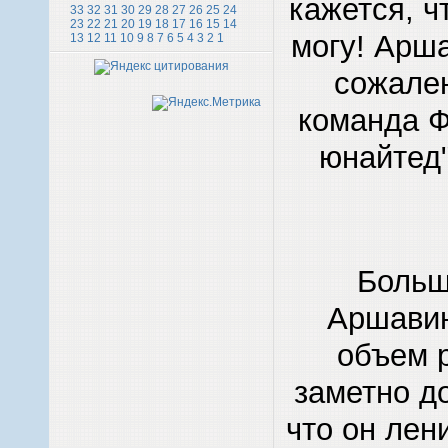
кажется, ч
33
32
31
30
29
28
27
26
25
24
23
22
21
20
19
18
17
16
15
14
могу! Арша
13
12
11
10
9
8
7
6
5
4
3
2
1
сожален
команда Ф
юнайтед"
Больш
Аршавин
объем р
заметно до
что он лени