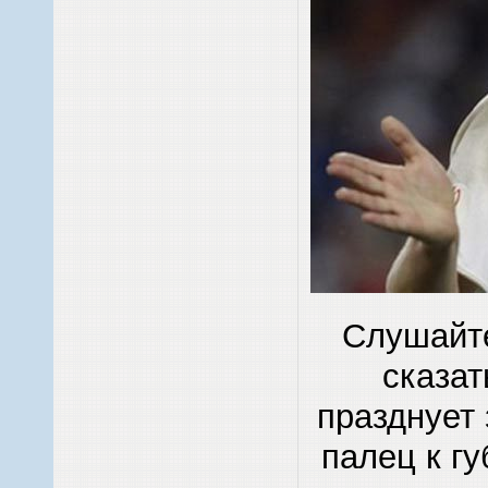
Слушайте
сказат
празднует
палец к г