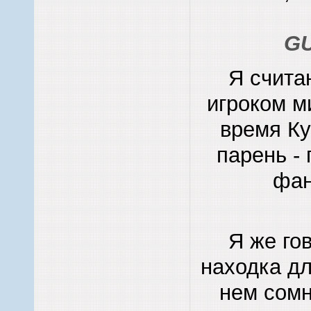
G
Я счита
игроком м
время Ку
парень - 
фан
Я же го
находка дл
нем сомн