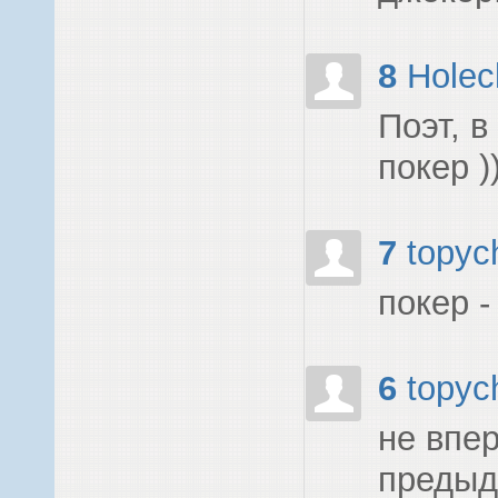
8
Holec
Поэт, в
покер ))
7
topyc
покер -
6
topyc
не впер
предыд