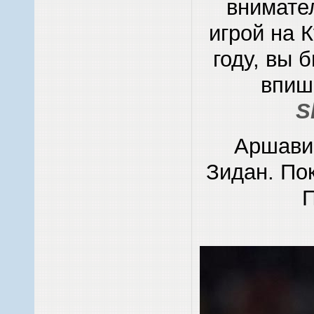
внимате
игрой на 
году, вы 
впиш
S
Аршавин
Зидан. По
П