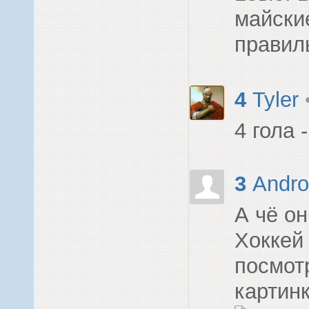
майски
правил
4
Tyler
4 гола 
3
Andr
А чё о
Хоккей
посмот
картин