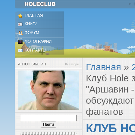
ГЛАВНАЯ
КНИГИ
ФОРУМ
ФОТОГРАФИИ
КОНТАКТЫ
Главная
»
АНТОН БЛАГИН
Об авторе
Клуб Hole 
"Аршавин -
обсуждают
фанатов
КЛУБ H