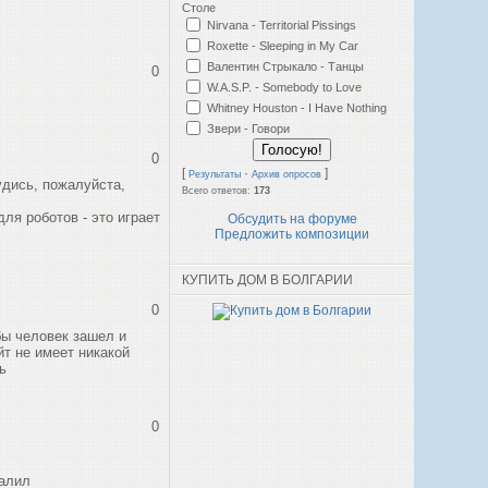
Столе
Nirvana - Territorial Pissings
Roxette - Sleeping in My Car
Валентин Стрыкало - Танцы
0
W.A.S.P. - Somebody to Love
Whitney Houston - I Have Nothing
Звери - Говори
0
[
·
]
Результаты
Архив опросов
удись, пожалуйста,
Всего ответов:
173
для роботов - это играет
Обсудить на форуме
Предложить композиции
КУПИТЬ ДОМ В БОЛГАРИИ
0
бы человек зашел и
йт не имеет никакой
ь
0
далил