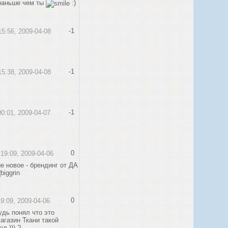
раньше чем ты
:)
-1
15:56, 2009-04-08
-1
15:38, 2009-04-08
-1
00:01, 2009-04-07
0
 19:09, 2009-04-06
е новое - брендинг от ДА
0
19:09, 2009-04-06
удь понял что это
агазин Ткани такой
ал ))) ?