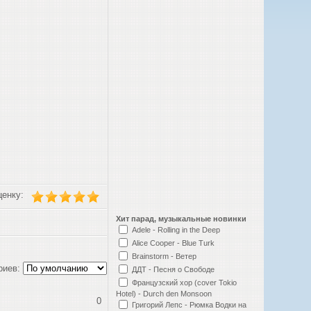
ценку:
Хит парад, музыкальные новинки
Adele - Rolling in the Deep
Alice Cooper - Blue Turk
Brainstorm - Ветер
риев:
ДДТ - Песня о Свободе
Французский хор (cover Tokio
Hotel) - Durch den Monsoon
0
Григорий Лепс - Рюмка Водки на