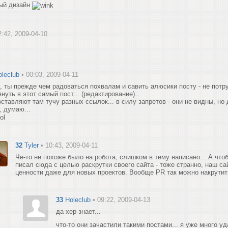
ный дизайн
2:42, 2009-04-10
oleclub
• 00:03, 2009-04-11
, ты прежде чем радоваться похвалам и савить алюсики посту - не потр
януть в этот самый пост... (редактирование)..
вставляют там тучу разных ссылок... в силу запретов - они не видны, но 
, думаю...
32
Tyler
• 10:43, 2009-04-11
Че-то не похоже было на робота, слишком в тему написано... А что
писал сюда с целью раскрутки своего сайта - тоже странно, наш са
ценности даже для новых проектов. Вообще PR так можно накрутит
33
Holeclub
• 09:22, 2009-04-13
да хер знает...
что-то они зачастили такими постами... я уже много у