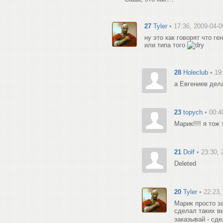
27
Tyler
• 17:36, 2009-04-0
ну это как говорят что г
или типа того
28
Holeclub
• 19
а Евгениев дел
23
topych
• 00:4
Марик!!!! я тож
21
Dolf
• 23:30,
Deleted
20
Tyler
• 22:23,
Марик просто за
сделал таких в
заказывай - сде