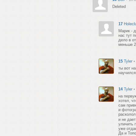
Deleted
17
Holecl
Марик - д
нас тут п
дело в о
меньше 2
15
Tyler
•
ты вот на
научился
14
Tyler
•
на первую
хотел, ч
сам прив
и фотогр
расколол
и не дае
уличить п
уже отдан
Да и Топ