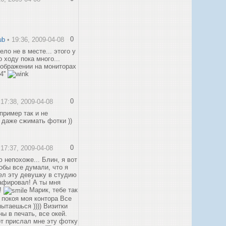
0
ub
• 19:36, 2009-04-08
ело не в месте... этого у
о ходу пока много...
тображении на мониторах
4''
0
 17:38, 2009-04-08
пример так и не
 даже сжимать фотки ))
0
 17:37, 2009-04-08
 непохоже... Блин, я вот
тобы все думали, что я
ел эту девушку в студию
афировал! А ты мня
!
Марик, тебе так
т покоя моя контора Все
ытаешься )))) Визитки
ы в печать, все окей.
от прислал мне эту фотку