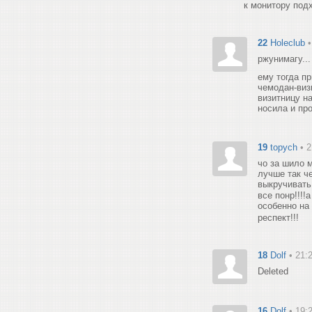
к монитору подх
22
Holeclub
ржунимагу..
ему тогда п
чемодан-визи
визитницу на
носила и пр
19
topych
• 
чо за шило 
лучше так ч
выкручивать
все понр!!!!
особенно на
респект!!!
18
Dolf
• 21:
Deleted
16
Dolf
• 19: