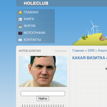
ГЛАВНАЯ
КНИГИ
ФОРУМ
ФОТОГРАФИИ
КОНТАКТЫ
Главная
»
2009
»
Апрел
АНТОН БЛАГИН
Об авторе
КАКАЯ ВИЗИТКА