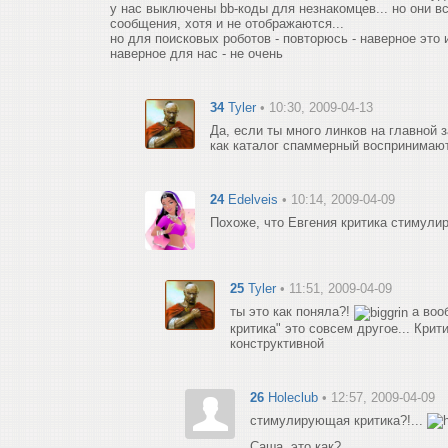
у нас выключены bb-коды для незнакомцев... но они вс
сообщения, хотя и не отображаются...
но для поисковых роботов - повторюсь - наверное это 
наверное для нас - не очень
34
Tyler
• 10:30, 2009-04-13
Да, если ты много линков на главной 
как каталог спаммерный воспринимаю
24
Edelveis
• 10:14, 2009-04-09
Похоже, что Евгения критика стимули
25
Tyler
• 11:51, 2009-04-09
ты это как поняла?!
а воо
критика" это совсем другое... Кри
конструктивной
26
Holeclub
• 12:57, 2009-04-09
стимулирующая критика?!...
Саша, это как?..