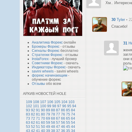
Хм.. Интерес
30
Tyler
• 2
Спасибо!
Аналитика Форекс
онлайн
31
H
Брокеры Форекс
- отзывы
женя
Сигналы Форекс
бесплатно
загл
Стратегии Форекс
- отзывы
они 
InstaForex
- лучший брокер
Советники Форекс
- скачать
роль
Индикаторы Форекс
- скачать
savini wheels
- savini wheels
форекс начинающим
-
обучение форекс
Отзывы
обо всем
АРХИВ НОВОСТЕЙ HOLE
109
108
107
106
105
104
103
102
101
100
99
98
97
96
95
94
93
92
91
90
89
88
87
86
85
84
83
82
81
80
79
78
77
76
75
74
73
72
71
70
69
68
67
66
65
64
63
62
61
60
59
58
57
56
55
54
53
52
51
50
49
48
47
46
45
44
43
42
41
40
39
38
37
36
35
34