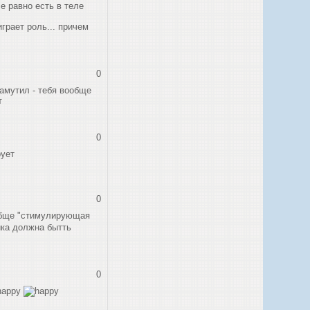
е равно есть в теле
играет роль... причем
0
замутил - тебя вообще
т
0
рует
0
бще "стимулирующая
тика должна бытть
0