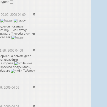
одило )))
0
• 00:09, 2009-04-09
.
ридется покупать
тницу... или тетку-
нимать )) чтобы визитки
осто так
0
21:58, 2009-04-08
марик? на самом деле
ем квазебяки
 в корале
мне
а красиво получилось,
 бумаге
Тайлеру
0
29, 2009-04-08
0
26, 2009-04-08