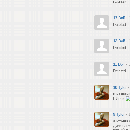
намного 
13
Dolf
• 
Deleted
12
Dolf
• 
Deleted
11
Dolf
• 
Deleted
10
Tyler
•
и названи
ВИнчи
9
Tyler
• 
а кто-ниб
Димона м
крутой ст