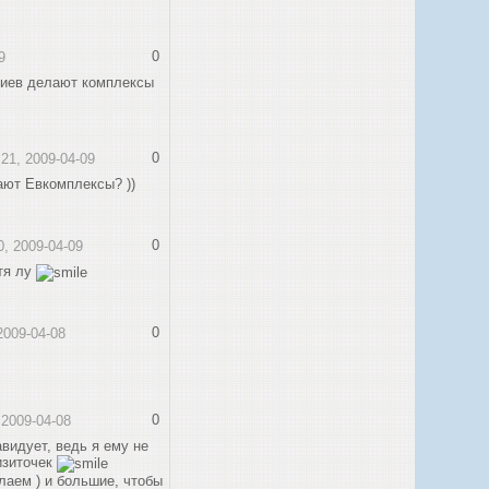
0
9
ениев делают комплексы
0
:21, 2009-04-09
ают Евкомплексы? ))
0
0, 2009-04-09
 тя лу
0
 2009-04-08
0
 2009-04-08
видует, ведь я ему не
изиточек
лаем ) и большие, чтобы