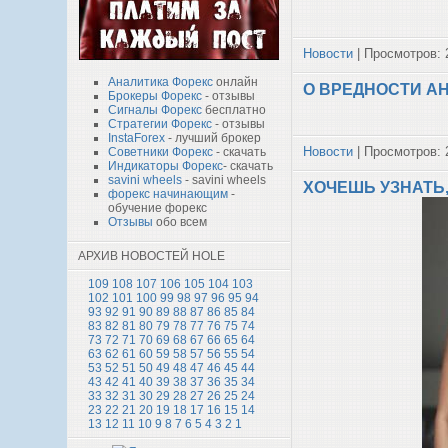
Новости
| Просмотров: 
Аналитика Форекс
онлайн
О ВРЕДНОСТИ А
Брокеры Форекс
- отзывы
Сигналы Форекс
бесплатно
Стратегии Форекс
- отзывы
InstaForex
- лучший брокер
Новости
| Просмотров: 
Советники Форекс
- скачать
Индикаторы Форекс
- скачать
savini wheels
- savini wheels
ХОЧЕШЬ УЗНАТЬ
форекс начинающим
-
обучение форекс
Отзывы
обо всем
АРХИВ НОВОСТЕЙ HOLE
109
108
107
106
105
104
103
102
101
100
99
98
97
96
95
94
93
92
91
90
89
88
87
86
85
84
83
82
81
80
79
78
77
76
75
74
73
72
71
70
69
68
67
66
65
64
63
62
61
60
59
58
57
56
55
54
53
52
51
50
49
48
47
46
45
44
43
42
41
40
39
38
37
36
35
34
33
32
31
30
29
28
27
26
25
24
23
22
21
20
19
18
17
16
15
14
13
12
11
10
9
8
7
6
5
4
3
2
1