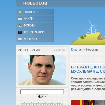
ГЛАВНАЯ
КНИГИ
ФОРУМ
ФОТОГРАФИИ
КОНТАКТЫ
Главная
»
Новости
АНТОН БЛАГИН
Об авторе
В ТЕРАКТЕ, КОТ
МУСУЛЬМАНЕ, СК
Суть произошедшего 
здании сатирического
числе восемь журнал
раз вступив в перес