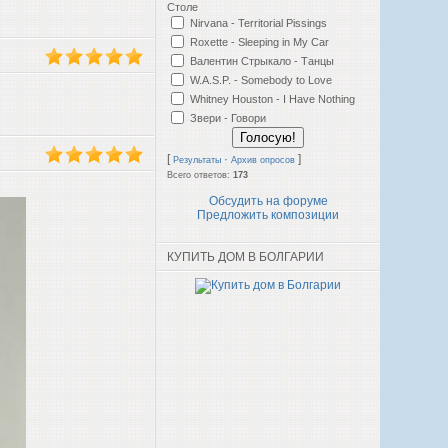
Столе
Nirvana - Territorial Pissings
Roxette - Sleeping in My Car
Валентин Стрыкало - Танцы
W.A.S.P. - Somebody to Love
Whitney Houston - I Have Nothing
Звери - Говори
[
·
]
Результаты
Архив опросов
Всего ответов:
173
Обсудить на форуме
Предложить композиции
КУПИТЬ ДОМ В БОЛГАРИИ