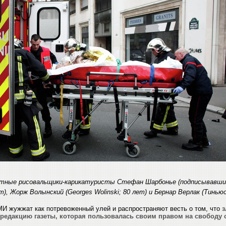
стные рисовальщики-карикатуристы Стефан Шарбонье (подписывавший
), Жорж Волынский (Georges Wolinski; 80 лет) и Бернар Верлак (Тиньюс
И жужжат как потревоженный улей и распространяют весть о том, что
редакцию газеты, которая пользовалась своим правом на свободу с