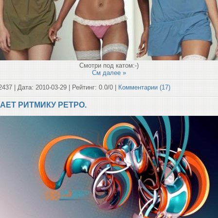
Смотри под катом:-)
См далее »
2437 | Дата:
2010-03-29
| Рейтинг: 0.0/0 |
Комментарии (17)
АЕТ РИТМИКУ РЕТРО.