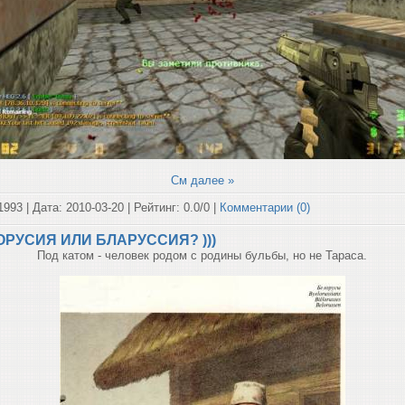
См далее »
1993 | Дата:
2010-03-20
| Рейтинг: 0.0/0 |
Комментарии (0)
ОРУСИЯ ИЛИ БЛАРУССИЯ? )))
Под катом - человек родом с родины бульбы, но не Тараса.