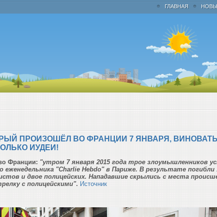
ГЛАВНАЯ
НОВЫ
ОРЫЙ ПРОИЗОШЁЛ ВО ФРАНЦИИ 7 ЯНВАРЯ, ВИНОВАТ
ОЛЬКО ИУДЕИ!
во Франции:
"утром 7 января 2015 года трое злоумышленников у
 еженедельника "Charlie Hebdo" в Париже. В результате погибли 
истов и двое полицейских. Нападавшие скрылись с места происш
трелку с полицейскими"
.
Источник