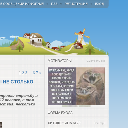
Е СООБЩЕНИЯ НА ФОРУМЕ
RSS
РЕГИСТРАЦИЯ
ВХОД
МОТИВАТОРЫ
Смотреть все
1
2
3
...
6
7
»
Ы НЕ СТОЛЬКО
строили стрельбу в
12 человек, в том
ествия, несколько
ФОРМА ВХОДА
ХИТ-ДЮЖИНА №23
Все mp3