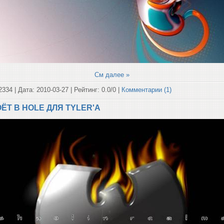
См далее »
2334 | Дата:
2010-03-27
| Рейтинг: 0.0/0 |
Комментарии (1)
ЁТ В HOLE ДЛЯ TYLER'A