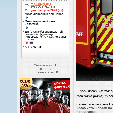
Онлайн всего:
1
Гостей:
1
Пользователей:
0
"Среди погибших изве
Жан Кабю (Кабю; 76 лет
Сейчас все мировые СМ
исламисты напали на 
поплатилась
.