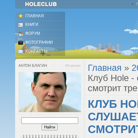
ГЛАВНАЯ
КНИГИ
ФОРУМ
ФОТОГРАФИИ
КОНТАКТЫ
Главная
»
2
АНТОН БЛАГИН
Об авторе
Клуб Hole -
смотрит тре
КЛУБ HO
СЛУШАЕТ
СМОТРИ