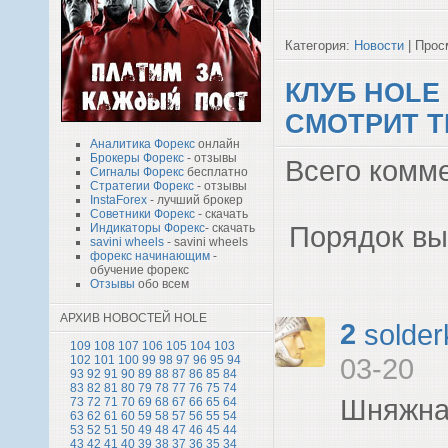
Категория:
Новости
| Просм
КЛУБ HOLE
СМОТРИТ Т
Аналитика Форекс
онлайн
Брокеры Форекс
- отзывы
Всего комм
Сигналы Форекс
бесплатно
Стратегии Форекс
- отзывы
InstaForex
- лучший брокер
Советники Форекс
- скачать
Порядок вы
Индикаторы Форекс
- скачать
savini wheels
- savini wheels
форекс начинающим
-
обучение форекс
Отзывы
обо всем
АРХИВ НОВОСТЕЙ HOLE
2
solder
109
108
107
106
105
104
103
102
101
100
99
98
97
96
95
94
03-20
93
92
91
90
89
88
87
86
85
84
83
82
81
80
79
78
77
76
75
74
Шняжная
73
72
71
70
69
68
67
66
65
64
63
62
61
60
59
58
57
56
55
54
53
52
51
50
49
48
47
46
45
44
43
42
41
40
39
38
37
36
35
34