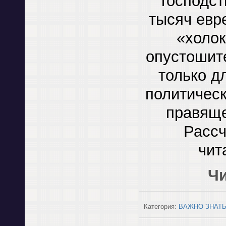
господст
тысяч евр
«холок
опустошит
только д
политическ
правяще
Рассч
чит
Чи
Категория:
ВАЖНО ЗНАТ