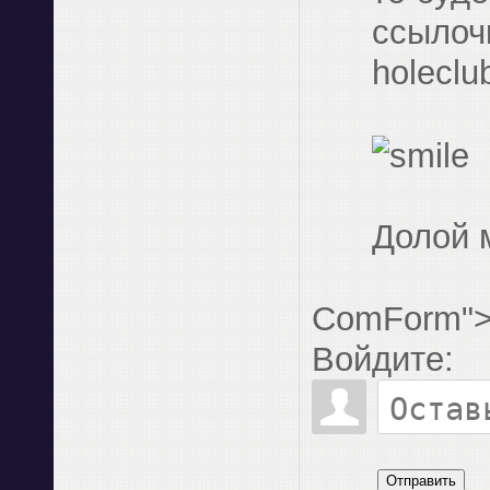
ссылочк
holeclu
Долой 
ComForm"
Войдите:
Отправить