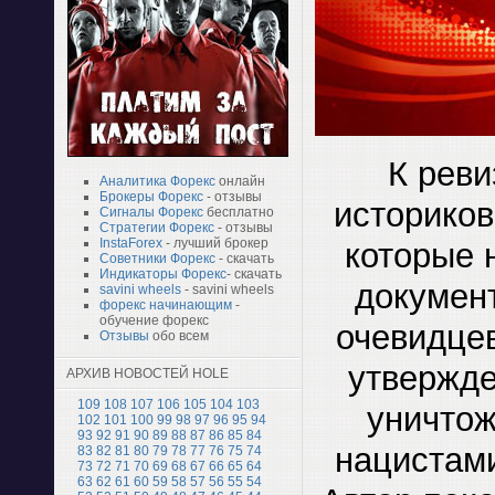
К реви
Аналитика Форекс
онлайн
Брокеры Форекс
- отзывы
историков
Сигналы Форекс
бесплатно
Стратегии Форекс
- отзывы
которые 
InstaForex
- лучший брокер
Советники Форекс
- скачать
Индикаторы Форекс
- скачать
документ
savini wheels
- savini wheels
форекс начинающим
-
обучение форекс
очевидцев
Отзывы
обо всем
утвержде
АРХИВ НОВОСТЕЙ HOLE
109
108
107
106
105
104
103
уничтож
102
101
100
99
98
97
96
95
94
93
92
91
90
89
88
87
86
85
84
нацистами
83
82
81
80
79
78
77
76
75
74
73
72
71
70
69
68
67
66
65
64
63
62
61
60
59
58
57
56
55
54