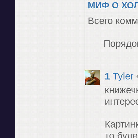
МИФ О ХО
Всего ком
Порядо
1
Tyler
книжеч
интере
Картинк
то буде