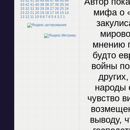
Автор пока
53
52
51
50
49
48
47
46
45
44
43
42
41
40
39
38
37
36
35
34
33
32
31
30
29
28
27
26
25
24
мифа о 
23
22
21
20
19
18
17
16
15
14
13
12
11
10
9
8
7
6
5
4
3
2
1
закулис
миров
мнению п
будто ев
войны по
других
народы 
чувство в
возмещен
выводу, 