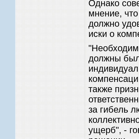
Однако сов
мнение, что
должно удо
иски о комп
"Необходим
должны был
индивидуа
компенсаци
также приз
ответственн
за гибель л
коллективн
ущерб", - г