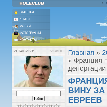
ГЛАВНАЯ
КНИГИ
ФОРУМ
ФОТОГРАФИИ
КОНТАКТЫ
Главная
»
2
АНТОН БЛАГИН
Об авторе
» Франция п
депортации
ФРАНЦИ
ВИНУ ЗА
ЕВРЕЕВ