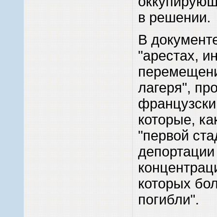
оккупирующ
в решении.
В документе
"арестах, и
перемещени
лагеря", п
французски
которые, ка
"первой ст
депортации
концентрац
которых бо
погибли".