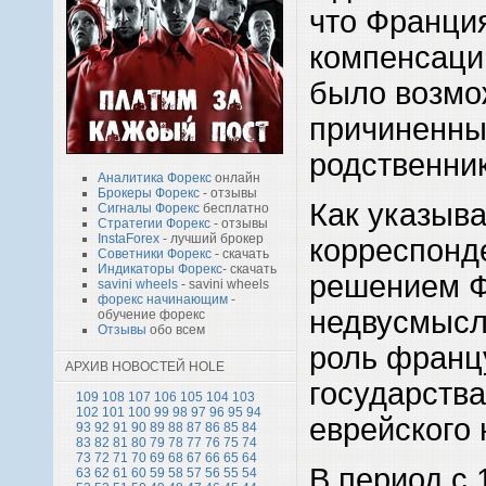
что Франци
компенсации
было возмо
причиненны
родственни
Аналитика Форекс
онлайн
Брокеры Форекс
- отзывы
Как указыв
Сигналы Форекс
бесплатно
Стратегии Форекс
- отзывы
InstaForex
- лучший брокер
корреспонд
Советники Форекс
- скачать
Индикаторы Форекс
- скачать
решением 
savini wheels
- savini wheels
форекс начинающим
-
недвусмысл
обучение форекс
Отзывы
обо всем
роль франц
АРХИВ НОВОСТЕЙ HOLE
государства
109
108
107
106
105
104
103
102
101
100
99
98
97
96
95
94
еврейского 
93
92
91
90
89
88
87
86
85
84
83
82
81
80
79
78
77
76
75
74
73
72
71
70
69
68
67
66
65
64
В период с 
63
62
61
60
59
58
57
56
55
54