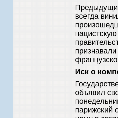
Предыдущи
всегда вини
произошед
нацистскую
правительс
признавали
французског
Иск о ком
Государств
объявил св
понедельник
парижский с