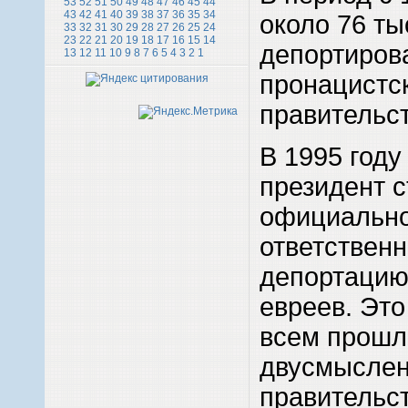
53
52
51
50
49
48
47
46
45
44
43
42
41
40
39
38
37
36
35
34
около 76 т
33
32
31
30
29
28
27
26
25
24
23
22
21
20
19
18
17
16
15
14
депортиров
13
12
11
10
9
8
7
6
5
4
3
2
1
пронацистс
правительс
В 1995 году
президент 
официально
ответственн
депортацию
евреев. Эт
всем прош
двусмыслен
правительст