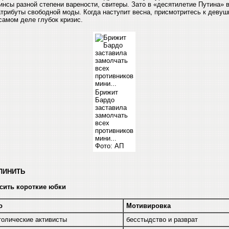
нсы разной степени варености, свитеры. Зато в «десятилетие Путина» 
атрибуты свободной моды. Когда наступит весна, присмотритесь к девуш
самом деле глубок кризис.
Брижит
Бардо
заставила
замолчать
всех
противников
мини...
Фото: АП
ЛИНИТЬ
осить короткие юбки
о
Мотивировка
толические активисты
бесстыдство и разврат