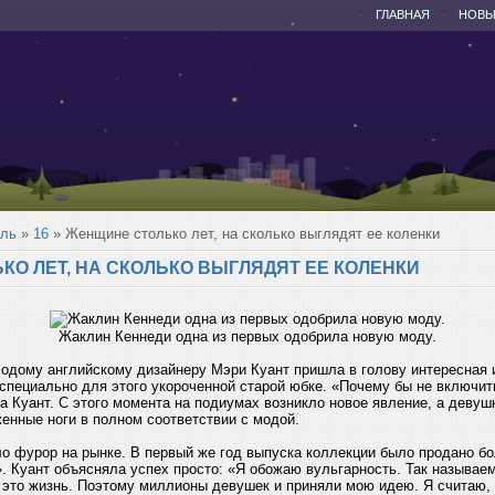
ГЛАВНАЯ
НОВЫ
аль
»
16
» Женщине столько лет, на сколько выглядят ее коленки
О ЛЕТ, НА СКОЛЬКО ВЫГЛЯДЯТ ЕЕ КОЛЕНКИ
Жаклин Кеннеди одна из первых одобрила новую моду.
лодому английскому дизайнеру Мэри Куант пришла в голову интересная 
 специально для этого укороченной старой юбке. «Почему бы не включит
а Куант. С этого момента на подиумах возникло новое явление, а девуш
енные ноги в полном соответствии с модой.
о фурор на рынке. В первый же год выпуска коллекции было продано бо
. Куант объясняла успех просто: «Я обожаю вульгарность. Так называем
- это жизнь. Поэтому миллионы девушек и приняли мою идею. Я считаю,