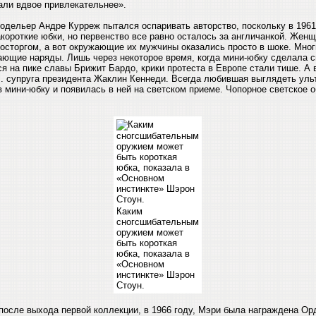
али вдвое привлекательнее».
одельер Андре Курреж пытался оспаривать авторство, поскольку в 1961
короткие юбки, но первенство все равно осталось за англичанкой. Жен
восторгом, а вот окружающие их мужчины оказались просто в шоке. Мно
ающие наряды. Лишь через некоторое время, когда мини-юбку сделала 
я на пике славы Брижит Бардо, крики протеста в Европе стали тише. А
.. супруга президента Жаклин Кеннеди. Всегда любившая выглядеть ул
в мини-юбку и появилась в ней на светском приеме. Чопорное светское 
Каким
сногсшибательным
оружием может
быть короткая
юбка, показала в
«Основном
инстинкте» Шэрон
Стоун.
 после выхода первой коллекции, в 1966 году, Мэри была награждена О