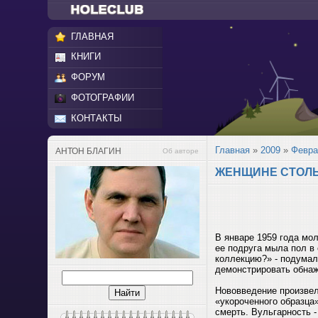
ГЛАВНАЯ
КНИГИ
ФОРУМ
ФОТОГРАФИИ
КОНТАКТЫ
Главная
»
2009
»
Февр
АНТОН БЛАГИН
Об авторе
ЖЕНЩИНЕ СТОЛЬК
В январе 1959 года мо
ее подруга мыла пол в
коллекцию?» - подумал
демонстрировать обнаж
Нововведение произвел
«укороченного образца»
смерть. Вульгарность 