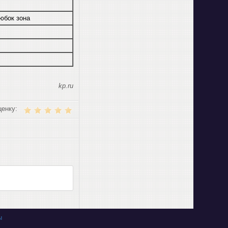
юбок зона
и
kp.ru
ценку:
ы