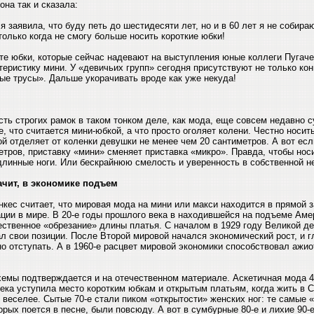
она так и сказала:
о я заявила, что буду петь до шестидесяти лет, но и в 60 лет я не собира
только когда не смогу больше носить короткие юбки!
те юбки, которые сейчас надевают на выступления юные коллеги Пугаче
теристику мини. У «девичьих групп» сегодня присутствуют не только кон
ые трусы». Дальше укорачивать вроде как уже некуда!
ть строгих рамок в таком тонком деле, как мода, еще совсем недавно 
, что считается мини-юбкой, а что просто оголяет колени. Честно носит
ой отделяет от коленки девушки не менее чем 20 сантиметров. А вот есл
етров, приставку «мини» сменяет приставка «микро». Правда, чтобы нос
длинные ноги. Или бескрайнюю смелость и уверенность в собственной н
ачит, в экономике подъем
кес считает, что мировая мода на мини или макси находится в прямой 
ации в мире. В 20-е годы прошлого века в находившейся на подъеме Аме
ственное «обрезание» длины платья. С началом в 1929 году Великой д
л свои позиции. После Второй мировой начался экономический рост, и г
о отступать. А в 1960-е расцвет мировой экономики способствовал ажио
хемы подтверждается и на отечественном материале. Аскетичная мода 4
века уступила место коротким юбкам и открытым платьям, когда жить в 
 веселее. Сытые 70-е стали пиком «открытости» женских ног: те самые 
торых поется в песне, были повсюду. А вот в сумбурные 80-е и лихие 90