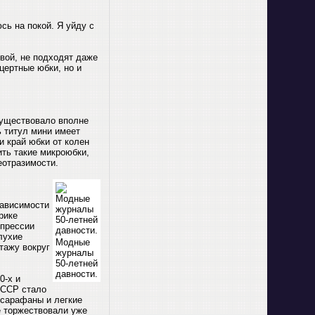
юсь на покой. Я уйду с
вой, не подходят даже
цертные юбки, но и
существовало вполне
ь титул мини имеет
и край юбки от колен
ить такие микроюбки,
еотразимости.
зависимости
рике
епрессии
лухие
Модные
тажу вокруг
журналы
50-летней
давности.
0-х и
СССР стало
«сарафаны и легкие
-е торжествовали уже