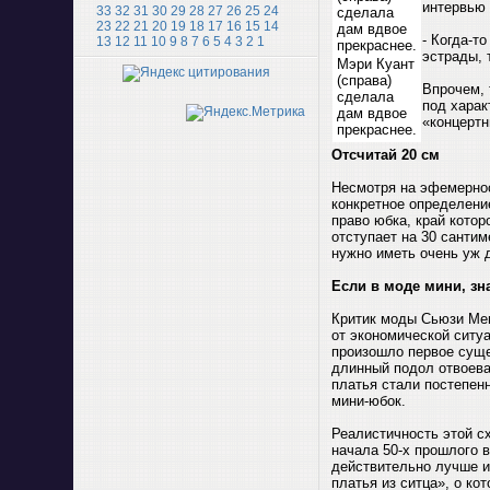
интервью 
33
32
31
30
29
28
27
26
25
24
23
22
21
20
19
18
17
16
15
14
- Когда-т
13
12
11
10
9
8
7
6
5
4
3
2
1
эстрады, 
Мэри Куант
(справа)
Впрочем, 
сделала
под харак
дам вдвое
«концертн
прекраснее.
Отсчитай 20 см
Несмотря на эфемернос
конкретное определение
право юбка, край котор
отступает на 30 сантим
нужно иметь очень уж 
Если в моде мини, зн
Критик моды Сьюзи Мен
от экономической ситу
произошло первое суще
длинный подол отвоева
платья стали постепенн
мини-юбок.
Реалистичность этой с
начала 50-х прошлого 
действительно лучше и
платья из ситца», о ко