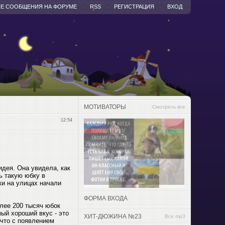
Е СООБЩЕНИЯ НА ФОРУМЕ
RSS
РЕГИСТРАЦИЯ
ВХОД
МОТИВАТОРЫ
Смотреть все
12:54
идея. Она увидела, как
ь такую юбку в
ки на улицах начали
ФОРМА ВХОДА
лее 200 тысяч юбок
ый хороший вкус - это
ХИТ-ДЮЖИНА №23
Все mp3
 что с появлением