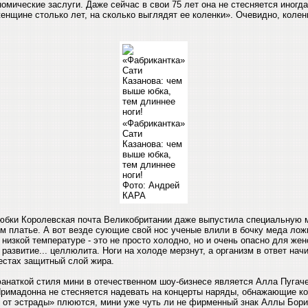
омические заслуги. Даже сейчас в свои 75 лет она не стесняется иногд
женщине столько лет, на сколько выглядят ее коленки». Очевидно, коле
«Фабрикантка»
Сати
Казанова: чем
выше юбка,
тем длиннее
ноги!
Фото: Андрей
КАРА
-юбки Королевская почта Великобритании даже выпустила специальную 
м платье. А вот везде сующие свой нос ученые влили в бочку меда ложк
низкой температуре - это не просто холодно, но и очень опасно для жен
развитие... целлюлита. Ноги на холоде мерзнут, а организм в ответ нач
естах защитный слой жира.
анаткой стиля мини в отечественном шоу-бизнесе является Алла Пугач
Примадонна не стесняется надевать на концерты наряды, обнажающие ко
 от эстрады» плюются, мини уже чуть ли не фирменный знак Аллы Бори