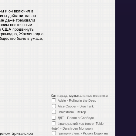
-м и он включил в
щины действительно
гие даже требовали
своим постоянным
 в США продвинуть
ьтрамодно, Жаклин одна
общество было в ужасе,
Хит парад, музыкальные новинки
Adele - Rolling in the Deep
Alice Cooper - Blue Turk
Brainstorm - Ветер
ДДТ - Песня о Свободе
Французский хор (cover Tokio
Hotel) - Durch den Monsoon
рденом Британской
Григорий Лепс - Рюмка Водки на