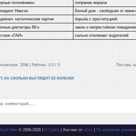
ерные полковники»
попрание морали
езидент Никсон
Белый дом - свободная от мини-
ционал- католическая партия
борьба с проституцией
енные диктаторы 80-х
закон о непристойном поведени
стное «ГАИ»
сильно отвлекает водителей
осмотров: 2596 | Рейтинг: 0.0 / 0
Поставь о
Т, НА СКОЛЬКО ВЫГЛЯДЯТ ЕЕ КОЛЕНКИ
Клуб Hole
© 2006-2026 |
О Сайте
|
Хостинг от
uCoz
|
По вопросам реклам