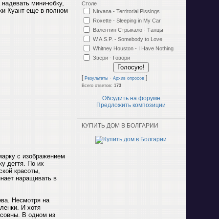
а надевать мини-юбку,
Столе
нки Куант еще в полном
Nirvana - Territorial Pissings
Roxette - Sleeping in My Car
Валентин Стрыкало - Танцы
W.A.S.P. - Somebody to Love
Whitney Houston - I Have Nothing
Звери - Говори
[
·
]
Результаты
Архив опросов
Всего ответов:
173
Обсудить на форуме
Предложить композиции
КУПИТЬ ДОМ В БОЛГАРИИ
марку с изображением
у дегтя. По их
ской красоты,
инает наращивать в
ева. Несмотря на
ленки. И хотя
совны. В одном из