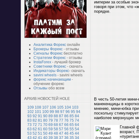
империи за особые экон
говоря при этом, что «
порядке.
Аналитика Форекс
онлайн
Брокеры Форекс
- отзывы
Сигналы Форекс
бесплатно
Стратегии Форекс
- отзывы
InstaForex
- лучший брокер
Советники Форекс
- скачать
Индикаторы Форекс
- скачать
savini wheels
- savini wheels
форекс начинающим
-
обучение форекс
Отзывы
обо всем
АРХИВ НОВОСТЕЙ HOLE
В честь 50-летия мини
манекенщицы в коротко
109
108
107
106
105
104
103
мнению, мини-юбка при 
102
101
100
99
98
97
96
95
94
поскольку стимулирует 
93
92
91
90
89
88
87
86
85
84
наиболее мерзнущих м
83
82
81
80
79
78
77
76
75
74
73
72
71
70
69
68
67
66
65
64
Главной ф
63
62
61
60
59
58
57
56
55
54
возраст, 
53
52
51
50
49
48
47
46
45
44
«пуритане
43
42
41
40
39
38
37
36
35
34