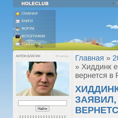
ГЛАВНАЯ
КНИГИ
ФОРУМ
ФОТОГРАФИИ
КОНТАКТЫ
Главная
»
2
АНТОН БЛАГИН
Об авторе
» Хиддинк е
вернется в
ХИДДИНК
ЗАЯВИЛ,
ВЕРНЕТ