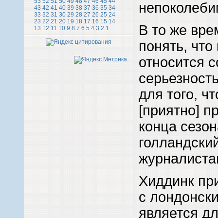
53
52
51
50
49
48
47
46
45
44
непоколеби
43
42
41
40
39
38
37
36
35
34
33
32
31
30
29
28
27
26
25
24
23
22
21
20
19
18
17
16
15
14
В то же вре
13
12
11
10
9
8
7
6
5
4
3
2
1
понять, что 
относится с
серьезность
для того, ч
[приятно] п
конца сезон
голландски
журналиста
Хиддинк при
с лондонск
является д