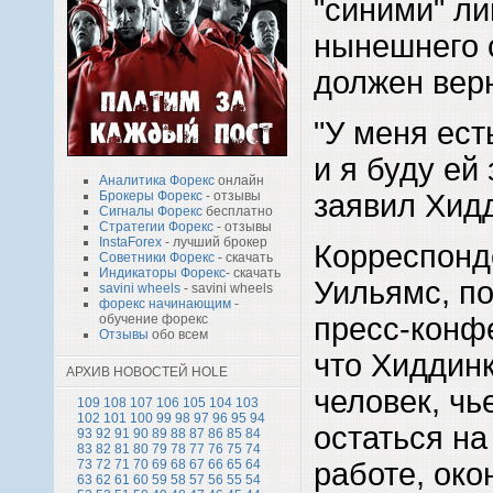
"синими" ли
нынешнего с
должен вер
"У меня ест
и я буду ей 
Аналитика Форекс
онлайн
заявил Хид
Брокеры Форекс
- отзывы
Сигналы Форекс
бесплатно
Стратегии Форекс
- отзывы
InstaForex
- лучший брокер
Корреспонд
Советники Форекс
- скачать
Индикаторы Форекс
- скачать
Уильямс, п
savini wheels
- savini wheels
форекс начинающим
-
пресс-конфе
обучение форекс
Отзывы
обо всем
что Хиддинк
АРХИВ НОВОСТЕЙ HOLE
человек, чь
109
108
107
106
105
104
103
102
101
100
99
98
97
96
95
94
остаться на
93
92
91
90
89
88
87
86
85
84
83
82
81
80
79
78
77
76
75
74
работе, око
73
72
71
70
69
68
67
66
65
64
63
62
61
60
59
58
57
56
55
54