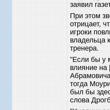
заявил газ
При этом зв
отрицает, ч
игроки пов
владельца 
тренера.
"Если бы у 
влияние на
Абрамовича]
тогда Моур
был бы здес
слова Дрогб