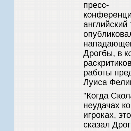
пресс-
конференци
английский
опубликова
нападающег
Дрогбы, в к
раскритико
работы пре
Луиса Фели
"Когда Скол
неудачах к
игроках, это
сказал Дро