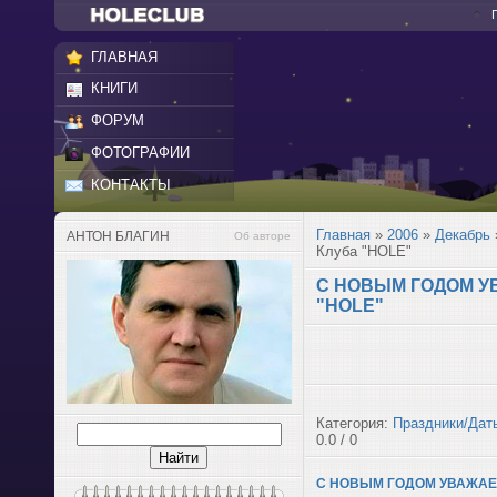
ГЛАВНАЯ
КНИГИ
ФОРУМ
ФОТОГРАФИИ
КОНТАКТЫ
Главная
»
2006
»
Декабрь
АНТОН БЛАГИН
Об авторе
Клуба "HOLE"
С НОВЫМ ГОДОМ У
"HOLE"
Категория:
Праздники/Дат
0.0 / 0
С НОВЫМ ГОДОМ УВАЖАЕ