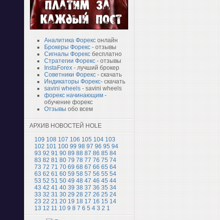
Аналитика Форекс
онлайн
Брокеры Форекс
- отзывы
Сигналы Форекс
бесплатно
Стратегии Форекс
- отзывы
InstaForex
- лучший брокер
Советники Форекс
- скачать
Индикаторы Форекс
- скачать
savini wheels
- savini wheels
форекс начинающим
-
обучение форекс
Отзывы
обо всем
АРХИВ НОВОСТЕЙ HOLE
109
108
107
106
105
104
103
102
101
100
99
98
97
96
95
94
93
92
91
90
89
88
87
86
85
84
83
82
81
80
79
78
77
76
75
74
73
72
71
70
69
68
67
66
65
64
63
62
61
60
59
58
57
56
55
54
53
52
51
50
49
48
47
46
45
44
43
42
41
40
39
38
37
36
35
34
33
32
31
30
29
28
27
26
25
24
23
22
21
20
19
18
17
16
15
14
13
12
11
10
9
8
7
6
5
4
3
2
1