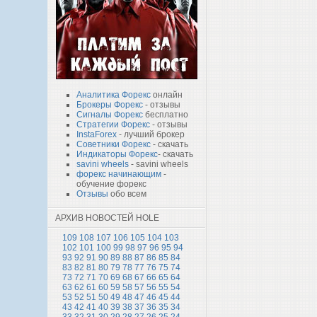
Аналитика Форекс
онлайн
Брокеры Форекс
- отзывы
Сигналы Форекс
бесплатно
Стратегии Форекс
- отзывы
InstaForex
- лучший брокер
Советники Форекс
- скачать
Индикаторы Форекс
- скачать
savini wheels
- savini wheels
форекс начинающим
-
обучение форекс
Отзывы
обо всем
АРХИВ НОВОСТЕЙ HOLE
109
108
107
106
105
104
103
102
101
100
99
98
97
96
95
94
93
92
91
90
89
88
87
86
85
84
83
82
81
80
79
78
77
76
75
74
73
72
71
70
69
68
67
66
65
64
63
62
61
60
59
58
57
56
55
54
53
52
51
50
49
48
47
46
45
44
43
42
41
40
39
38
37
36
35
34