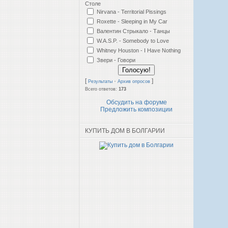
Столе
Nirvana - Territorial Pissings
Roxette - Sleeping in My Car
Валентин Стрыкало - Танцы
W.A.S.P. - Somebody to Love
Whitney Houston - I Have Nothing
Звери - Говори
[
·
]
Результаты
Архив опросов
Всего ответов:
173
Обсудить на форуме
Предложить композиции
КУПИТЬ ДОМ В БОЛГАРИИ