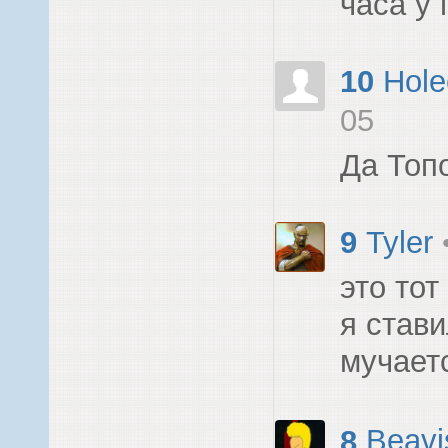
часа у 
10
Hole
05
Да Топо
9
Tyler
это тот
я стави
мучает
8
Beavi