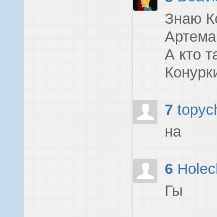
Знаю Ко
Артема 
А кто т
Конурк
7
topyc
на
6
Holec
Гы