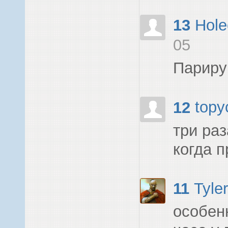
13
Hole
05
Парируй
12
topy
три раз
когда п
11
Tyler
особен