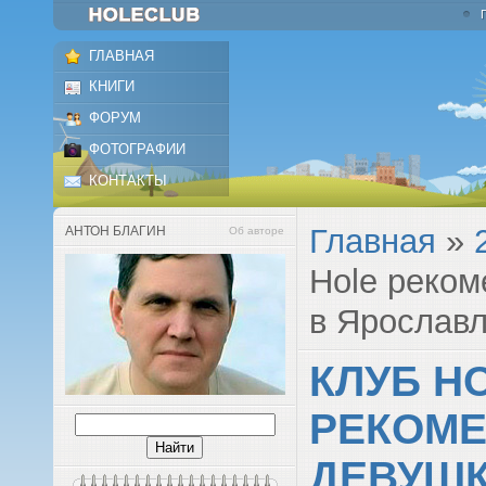
ГЛАВНАЯ
КНИГИ
ФОРУМ
ФОТОГРАФИИ
КОНТАКТЫ
Главная
»
АНТОН БЛАГИН
Об авторе
Hole реком
в Ярослав
КЛУБ H
РЕКОМЕ
ДЕВУШК