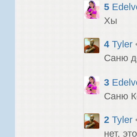
5
Edelv
Хы
4
Tyler
Саню д
3
Edelv
Саню К
2
Tyler
нет, эт