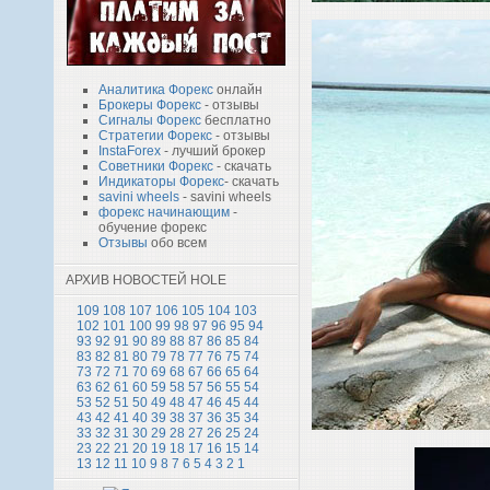
Аналитика Форекс
онлайн
Брокеры Форекс
- отзывы
Сигналы Форекс
бесплатно
Стратегии Форекс
- отзывы
InstaForex
- лучший брокер
Советники Форекс
- скачать
Индикаторы Форекс
- скачать
savini wheels
- savini wheels
форекс начинающим
-
обучение форекс
Отзывы
обо всем
АРХИВ НОВОСТЕЙ HOLE
109
108
107
106
105
104
103
102
101
100
99
98
97
96
95
94
93
92
91
90
89
88
87
86
85
84
83
82
81
80
79
78
77
76
75
74
73
72
71
70
69
68
67
66
65
64
63
62
61
60
59
58
57
56
55
54
53
52
51
50
49
48
47
46
45
44
43
42
41
40
39
38
37
36
35
34
33
32
31
30
29
28
27
26
25
24
23
22
21
20
19
18
17
16
15
14
13
12
11
10
9
8
7
6
5
4
3
2
1