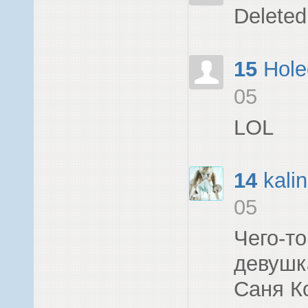
Deleted
15
Hole
05
LOL
14
kali
05
Чего-то
девушк
Саня Ко