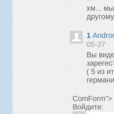
хм... м
другому
1
Andro
05-27
Вы виде
зарегес
( 5 из и
герман
ComForm">
Войдите: