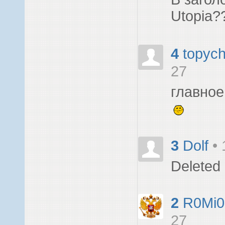
Utopia
4
topyc
27
главное
3
Dolf
•
Deleted
2
R0Mi0
27