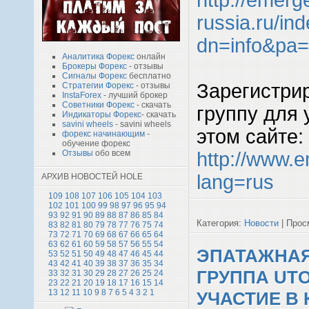
russia.ru/in
dn=info&pa
Аналитика Форекс
онлайн
Брокеры Форекс
- отзывы
Сигналы Форекс
бесплатно
Зарегистри
Стратегии Форекс
- отзывы
InstaForex
- лучший брокер
Советники Форекс
- скачать
группу для 
Индикаторы Форекс
- скачать
savini wheels
- savini wheels
этом сайте:
форекс начинающим
-
обучение форекс
http://www.
Отзывы
обо всем
lang=rus
АРХИВ НОВОСТЕЙ HOLE
109
108
107
106
105
104
103
102
101
100
99
98
97
96
95
94
93
92
91
90
89
88
87
86
85
84
Категория:
Новости
| Просм
83
82
81
80
79
78
77
76
75
74
73
72
71
70
69
68
67
66
65
64
63
62
61
60
59
58
57
56
55
54
ЭПАТАЖНАЯ
53
52
51
50
49
48
47
46
45
44
43
42
41
40
39
38
37
36
35
34
ГРУППА UTO
33
32
31
30
29
28
27
26
25
24
23
22
21
20
19
18
17
16
15
14
13
12
11
10
9
8
7
6
5
4
3
2
1
УЧАСТИЕ В