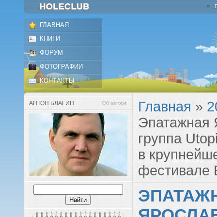
ГЛАВНАЯ
КНИГИ
ФОРУМ
ФОТОГРАФИИ
КОНТАКТЫ
Главная
»
2
АНТОН БЛАГИН
Об авторе
Эпатажная 
группа Utop
в крупнейш
фестивале 
ЭПАТАЖ
ЯРОСЛАВ